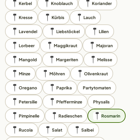
Kerbel
Knoblauch
Koriander
Kresse
Kürbis
Lauch
Lavendel
Liebstöckel
Lilien
Lorbeer
Maggikraut
Majoran
Mangold
Margeriten
Melisse
Minze
Möhren
Olivenkraut
Oregano
Paprika
Partytomaten
Petersilie
Pfefferminze
Physalis
Pimpinelle
Radieschen
Rosmarin
Rucola
Salat
Salbei