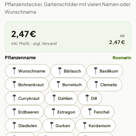
Pflanzenstecker, Gartenschilder mit vielen Namen oder
Wunschname
2,47 €
AB
2,47 €
inkl. MwSt. · zzgl. Versand
Pflanzenname
Rosmarin
Wunschname
Bärlauch
Basilikum
Bohnenkraut
Borretsch
Clematis
Currykraut
Dahlien
Dill
Erdbeeren
Estragon
Fenchel
Gladiolen
Gurken
Kardamom