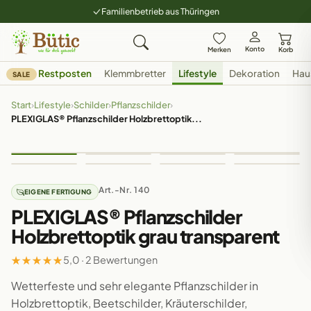
Familienbetrieb aus Thüringen
Konto
Merken
Korb
Restposten
Klemmbretter
Lifestyle
Dekoration
Hau
SALE
Start
›
Lifestyle
›
Schilder
›
Pflanzschilder
›
PLEXIGLAS® Pflanzschilder Holzbrettoptik...
Art.-Nr. 140
EIGENE FERTIGUNG
PLEXIGLAS® Pflanzschilder
Holzbrettoptik grau transparent
★
★
★
★
★
5,0 · 2 Bewertungen
Wetterfeste und sehr elegante Pflanzschilder in
Holzbrettoptik, Beetschilder, Kräuterschilder,