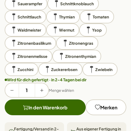
Sauerampfer
Schnittknoblauch
Schnittlauch
Thymian
Tomaten
Waldmeister
Wermut
Ysop
Zitronenbasilikum
Zitronengras
Zitronenmelisse
Zitronenthymian
Zucchini
Zuckererbsen
Zwiebeln
Wird für dich gefertigt · in 2–4 Tagen bei dir
Menge wählen
In den Warenkorb
Merken
Fertigung/Versand in 2–
Aus eigener Fertigung in