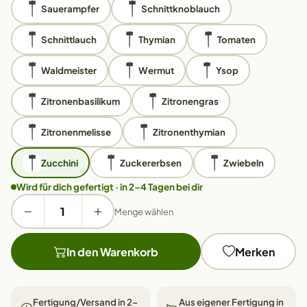
Sauerampfer
Schnittknoblauch
Schnittlauch
Thymian
Tomaten
Waldmeister
Wermut
Ysop
Zitronenbasilikum
Zitronengras
Zitronenmelisse
Zitronenthymian
Zucchini
Zuckererbsen
Zwiebeln
Wird für dich gefertigt · in 2–4 Tagen bei dir
Menge wählen
In den Warenkorb
Merken
Fertigung/Versand in 2–
Aus eigener Fertigung in