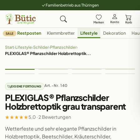
Familienbetrieb aus Thüringen
Konto
Merken
Korb
Restposten
Klemmbretter
Lifestyle
Dekoration
Hau
SALE
Start
›
Lifestyle
›
Schilder
›
Pflanzschilder
›
PLEXIGLAS® Pflanzschilder Holzbrettoptik...
Art.-Nr. 140
EIGENE FERTIGUNG
PLEXIGLAS® Pflanzschilder
Holzbrettoptik grau transparent
★
★
★
★
★
5,0 · 2 Bewertungen
Wetterfeste und sehr elegante Pflanzschilder in
Holzbrettoptik, Beetschilder, Kräuterschilder,