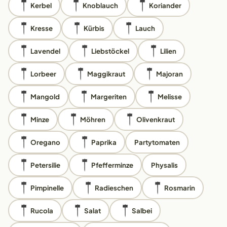
Kerbel
Knoblauch
Koriander
Kresse
Kürbis
Lauch
Lavendel
Liebstöckel
Lilien
Lorbeer
Maggikraut
Majoran
Mangold
Margeriten
Melisse
Minze
Möhren
Olivenkraut
Oregano
Paprika
Partytomaten
Petersilie
Pfefferminze
Physalis
Pimpinelle
Radieschen
Rosmarin
Rucola
Salat
Salbei