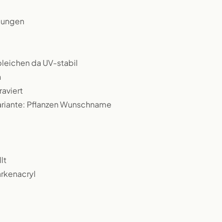
rbungen
bleichen da UV-stabil
n
raviert
Variante: Pflanzen Wunschname
lt
arkenacryl