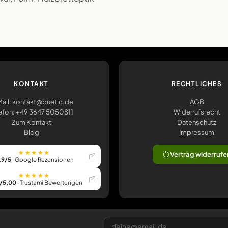
KONTAKT
RECHTLICHES
ail: kontakt@buetic.de
AGB
efon: +49 3647 5050811
Widerrufsrecht
Zum Kontakt
Datenschutz
Blog
Impressum
★★★★★
Vertrag widerrufe
,9/5
· Google Rezensionen
★★★★★
/5,00
· Trustami Bewertungen