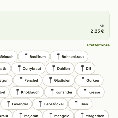
AB
2,25 €
Pfefferminze
Bärlauch
Basilikum
Bohnenkraut
atis
Currykraut
Dahlien
Dill
ragon
Fenchel
Gladiolen
Gurken
bel
Knoblauch
Koriander
Kresse
Lavendel
Liebstöckel
Lilien
kraut
Majoran
Mangold
Margeriten