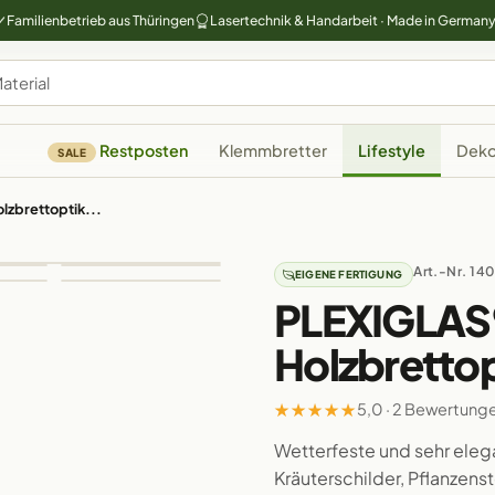
Familienbetrieb aus Thüringen
Lasertechnik & Handarbeit · Made in German
Restposten
Klemmbretter
Lifestyle
Deko
SALE
lzbrettoptik...
Art.-Nr. 140
EIGENE FERTIGUNG
PLEXIGLAS®
Holzbrettop
★
★
★
★
★
5,0 · 2 Bewertung
Wetterfeste und sehr elega
Kräuterschilder, Pflanzens