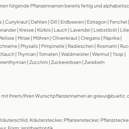
en folgende Pflanzennamen bereits fertig und alphabetis
| Currykraut | Dahlien | Dill | Erdbeeren | Estragon | Fenchel 
nder | Kresse | Kürbis | Lauch | Lavendel | Liebstöckl | Lilie
elisse | Minze | Möhren | Olivenkraut | Oregano | Paprika |
schname | Physalis | Pimpinelle | Radieschen | Rosmarin | Ruc
ittlauch | Thymian | Tomaten | Waldmeister | Wermut | Ysop |
ronenthymian | Zucchini | Zuckererbsen | Zwiebeln
l mit Ihrem/Ihren Wunschpflanzennamen an gravur@buetic.
, Kräuterschild, Kräuterstecker, Pflanzenstecker, Pflanzstecker
ur, Form: Holzbrettoptik