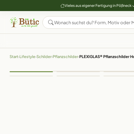
Vieles aus eigener Fertigung in Pößneck
Start
›
Lifestyle
›
Schilder
›
Pflanzschilder
›
PLEXIGLAS® Pflanzschilder Ho