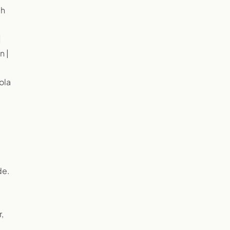
ch
|
n |
ola
de.
,