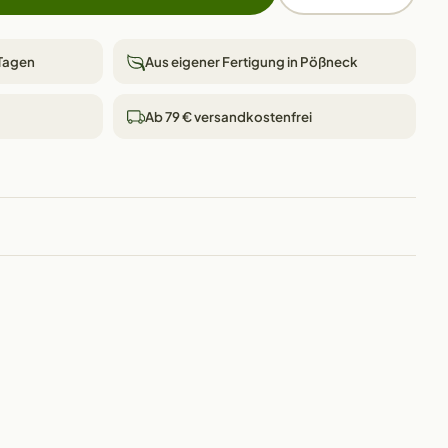
 Tagen
Aus eigener Fertigung in Pößneck
Ab 79 € versandkostenfrei