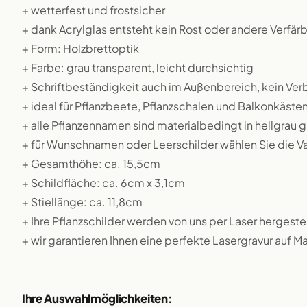
+ wetterfest und frostsicher
+ dank Acrylglas entsteht kein Rost oder andere Verfä
+ Form: Holzbrettoptik
+ Farbe: grau transparent, leicht durchsichtig
+ Schriftbeständigkeit auch im Außenbereich, kein Ver
+ ideal für Pflanzbeete, Pflanzschalen und Balkonkäste
+ alle Pflanzennamen sind materialbedingt in hellgrau g
+ für Wunschnamen oder Leerschilder wählen Sie die 
+ Gesamthöhe: ca. 15,5cm
+ Schildfläche: ca. 6cm x 3,1cm
+ Stiellänge: ca. 11,8cm
+ Ihre Pflanzschilder werden von uns per Laser hergestel
+ wir garantieren Ihnen eine perfekte Lasergravur auf M
Ihre Auswahlmöglichkeiten: