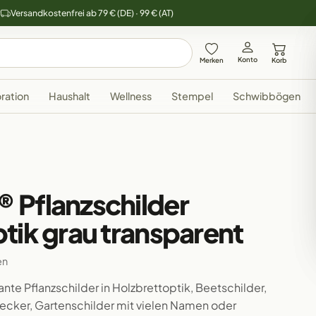
y
Versandkostenfrei ab 79 € (DE) · 99 € (AT)
Konto
Merken
Korb
ration
Haushalt
Wellness
Stempel
Schwibbögen
 Pflanzschilder
tik grau transparent
en
nte Pflanzschilder in Holzbrettoptik, Beetschilder,
tecker, Gartenschilder mit vielen Namen oder