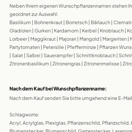
Neben Ihrem eigenen Wunschpflanzennamen stehen Ihn
geordnet zur Auswahl:
Basilikum | Bohnenkraut | Borretsch | Bärlauch | Clematis 
Gladiolen | Gurken | Kardamom | Kerbel | Knoblauch | Koria
Lorbeer | Maggikraut | Majoran | Mangold | Margeriten | M
Partytomaten | Petersilie | Pfefferminze | Pflanzen Wun
| Salat | Salbei | Sauerampfer | Schnittknoblauch | Schn
Zitronenbasilikum | Zitronengras | Zitronenmelisse | Zit
Nach dem Kauf bei Wunschpflanzenname:
Nach dem Kauf senden Sie bitte umgehend eine E-Mai
Schlagworte:
Acryl, Acrylglas, Plexiglas, Pflanzenschild, Pflanzschild
Blumenstecker, Blumenschild, Gartenstecker, Lasergrav