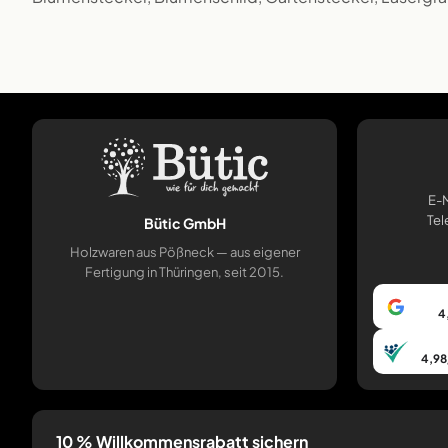
E-M
Tel
Bütic GmbH
Holzwaren aus Pößneck — aus eigener
Fertigung in Thüringen, seit 2015.
4
4,98
10 % Willkommensrabatt sichern