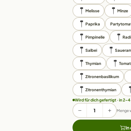
Melisse
Minze
Paprika
Partytoma
Pimpinelle
Rad
Salbei
Saueram
Thymian
Tomat
Zitronenbasilikum
Zitronenthymian
Wird für dich gefertigt · in 2–4
Menge 
In