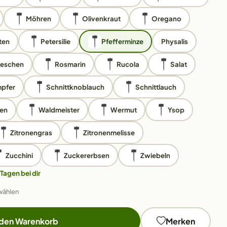
Möhren
Olivenkraut
Oregano
ten
Petersilie
Pfefferminze
Physalis
ieschen
Rosmarin
Rucola
Salat
pfer
Schnittknoblauch
Schnittlauch
en
Waldmeister
Wermut
Ysop
Zitronengras
Zitronenmelisse
Zucchini
Zuckererbsen
Zwiebeln
 Tagen bei dir
wählen
 den Warenkorb
Merken