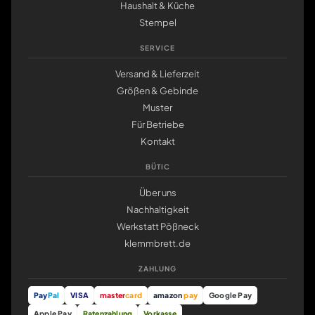
Haushalt & Küche
Stempel
SERVICE
Versand & Lieferzeit
Größen & Gebinde
Muster
Für Betriebe
Kontakt
BÜTIC
Über uns
Nachhaltigkeit
Werkstatt Pößneck
klemmbrett.de
ZAHLUNG
Pay
Pal
VISA
master
card
amazon
pay
Google Pay
Apple Pay
Ratenzahlung
Vorkasse