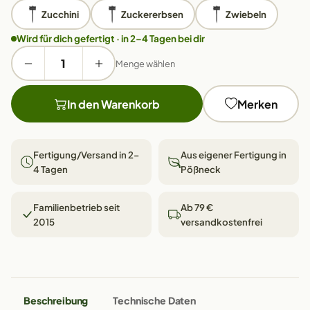
Zucchini
Zuckererbsen
Zwiebeln
Wird für dich gefertigt · in 2–4 Tagen bei dir
Menge wählen
In den Warenkorb
Merken
Fertigung/Versand in 2–
Aus eigener Fertigung in
4 Tagen
Pößneck
Familienbetrieb seit
Ab 79 €
2015
versandkostenfrei
Beschreibung
Technische Daten