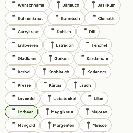
Wunschname
Bärlauch
Basilikum
Bohnenkraut
Borretsch
Clematis
Currykraut
Dahlien
Dill
Erdbeeren
Estragon
Fenchel
Gladiolen
Gurken
Kardamom
Kerbel
Knoblauch
Koriander
Kresse
Kürbis
Lauch
Lavendel
Liebstöckel
Lilien
Lorbeer
Maggikraut
Majoran
Mangold
Margeriten
Melisse