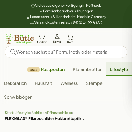
Vieles aus eigener Fertigung in Pößneck
Familienbetrieb aus Thüringen
Lasertechnik & Handarbeit · Made in Germany
Versandkostenfrei ab 79 € (DE) · 99 € (AT)
Konto
Merken
Korb
Restposten
Klemmbretter
Lifestyle
SALE
Dekoration
Haushalt
Wellness
Stempel
Schwibbögen
Start
›
Lifestyle
›
Schilder
›
Pflanzschilder
›
PLEXIGLAS® Pflanzschilder Holzbrettoptik...