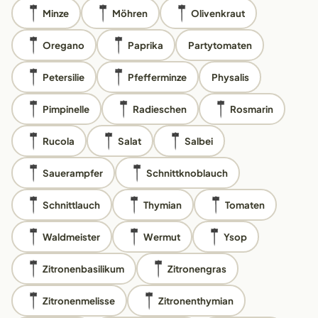
Minze
Möhren
Olivenkraut
Oregano
Paprika
Partytomaten
Petersilie
Pfefferminze
Physalis
Pimpinelle
Radieschen
Rosmarin
Rucola
Salat
Salbei
Sauerampfer
Schnittknoblauch
Schnittlauch
Thymian
Tomaten
Waldmeister
Wermut
Ysop
Zitronenbasilikum
Zitronengras
Zitronenmelisse
Zitronenthymian