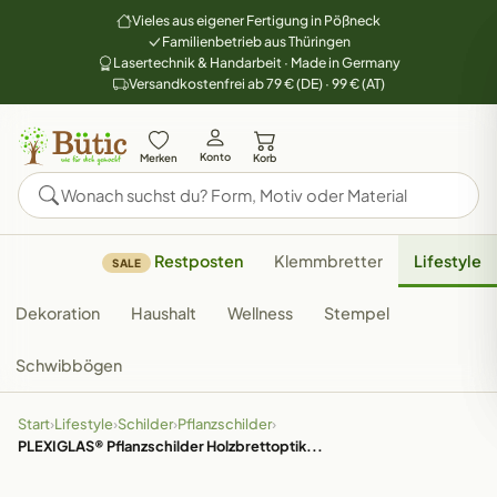
Vieles aus eigener Fertigung in Pößneck
Familienbetrieb aus Thüringen
Lasertechnik & Handarbeit · Made in Germany
Versandkostenfrei ab 79 € (DE) · 99 € (AT)
Konto
Merken
Korb
Restposten
Klemmbretter
Lifestyle
SALE
Dekoration
Haushalt
Wellness
Stempel
Schwibbögen
Start
›
Lifestyle
›
Schilder
›
Pflanzschilder
›
PLEXIGLAS® Pflanzschilder Holzbrettoptik...