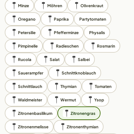
Minze
Möhren
Olivenkraut
Oregano
Paprika
Partytomaten
Petersilie
Pfefferminze
Physalis
Pimpinelle
Radieschen
Rosmarin
Rucola
Salat
Salbei
Sauerampfer
Schnittknoblauch
Schnittlauch
Thymian
Tomaten
Waldmeister
Wermut
Ysop
Zitronenbasilikum
Zitronengras
Zitronenmelisse
Zitronenthymian