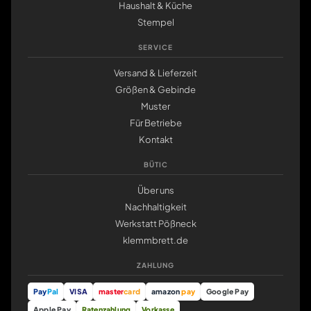
Haushalt & Küche
Stempel
SERVICE
Versand & Lieferzeit
Größen & Gebinde
Muster
Für Betriebe
Kontakt
BÜTIC
Über uns
Nachhaltigkeit
Werkstatt Pößneck
klemmbrett.de
ZAHLUNG
Pay
Pal
VISA
master
card
amazon
pay
Google Pay
Apple Pay
Ratenzahlung
Vorkasse