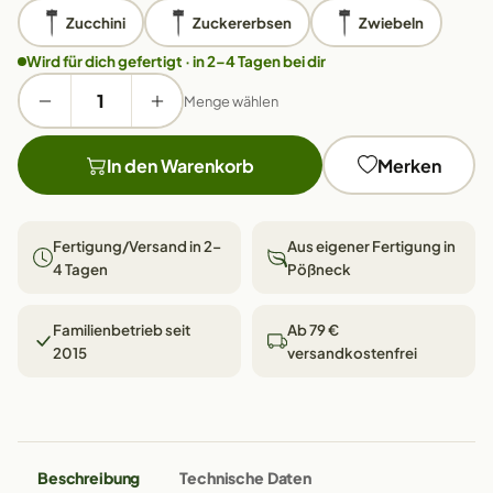
Zucchini
Zuckererbsen
Zwiebeln
Wird für dich gefertigt · in 2–4 Tagen bei dir
Menge wählen
In den Warenkorb
Merken
Fertigung/Versand in 2–
Aus eigener Fertigung in
4 Tagen
Pößneck
Familienbetrieb seit
Ab 79 €
2015
versandkostenfrei
Beschreibung
Technische Daten