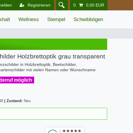
melden
Registrieren
0
0,00 EUR
shalt
Wellness
Stempel
Schwibbögen
lder Holzbrettoptik grau transparent
zschilder in Holzbrettoptik, Beetschilder,
, Gartenschilder mit vielen Namen oder Wunschname
iderruf möglich
48
|
Zustand:
Neu