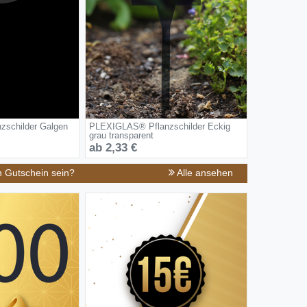
schilder Galgen
PLEXIGLAS® Pflanzschilder Eckig
grau transparent
ab 2,33 €
n Gutschein sein?
Alle ansehen