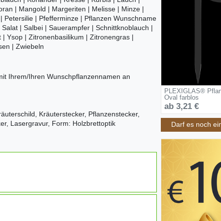
joran | Mangold | Margeriten | Melisse | Minze |
 | Petersilie | Pfefferminze | Pflanzen Wunschname
 Salat | Salbei | Sauerampfer | Schnittknoblauch |
| Ysop | Zitronenbasilikum | Zitronengras |
sen | Zwiebeln
 mit Ihrem/Ihren Wunschpflanzennamen an
PLEXIGLAS® Pflanz
Oval farblos
ab 3,21 €
Kräuterschild, Kräuterstecker, Pflanzenstecker,
er, Lasergravur, Form: Holzbrettoptik
Darf es noch ei