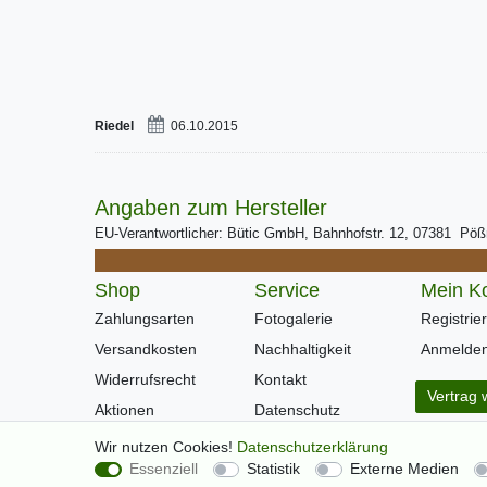
Riedel
06.10.2015
Angaben zum Hersteller
EU-Verantwortlicher: Bütic GmbH, Bahnhofstr. 12, 07381 Pö
Shop
Service
Mein K
Zahlungsarten
Fotogalerie
Registrie
Versandkosten
Nachhaltigkeit
Anmelde
Widerrufsrecht
Kontakt
Vertrag 
Aktionen
Datenschutz
Warenkorb
AGB
Wir nutzen Cookies!
Daten­schutz­erklärung
Essenziell
Statistik
Externe Medien
Kasse
Impressum