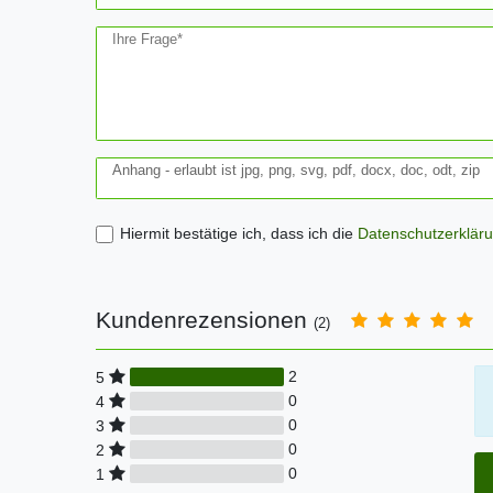
Ihre Frage*
Anhang - erlaubt ist jpg, png, svg, pdf, docx, doc, odt, zip
Hiermit bestätige ich, dass ich die
Daten­schutz­erklär
Kundenrezensionen
(2)
2
5
0
4
0
3
0
2
0
1