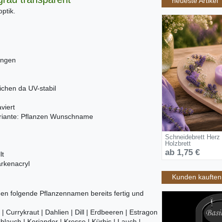
neueste Artikel
optik.
ungen
ichen da UV-stabil
viert
ariante: Pflanzen Wunschname
Schneidebrett Herz
Holzbrett
ab 1,75 €
lt
arkenacryl
Kunden kauften 
 folgende Pflanzennamen bereits fertig und
| Currykraut | Dahlien | Dill | Erdbeeren | Estragon
lauch | Koriander | Kresse | Kürbis | Lauch |