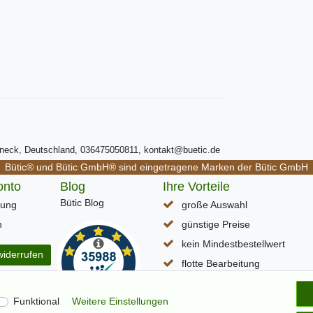
ßneck, Deutschland, 036475050811, kontakt@buetic.de
Bütic® und Bütic GmbH® sind eingetragene Marken der Bütic GmbH
onto
Blog
Ihre Vorteile
Bütic Blog
rung
große Auswahl
n
günstige Preise
kein Mindestbestellwert
widerrufen
flotte Bearbeitung
schneller DHL Paketversand
Funktional
Weitere Einstellungen
Lieferzeit (D) ca. 1-3 Werkta