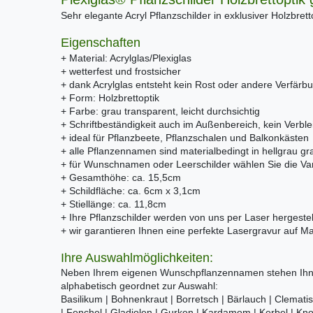
Sehr elegante Acryl Pflanzschilder in exklusiver Holzbrett
Eigenschaften
+ Material: Acrylglas/Plexiglas
+ wetterfest und frostsicher
+ dank Acrylglas entsteht kein Rost oder andere Verfärb
+ Form: Holzbrettoptik
+ Farbe: grau transparent, leicht durchsichtig
+ Schriftbeständigkeit auch im Außenbereich, kein Verble
+ ideal für Pflanzbeete, Pflanzschalen und Balkonkästen
+ alle Pflanzennamen sind materialbedingt in hellgrau gra
+ für Wunschnamen oder Leerschilder wählen Sie die V
+ Gesamthöhe: ca. 15,5cm
+ Schildfläche: ca. 6cm x 3,1cm
+ Stiellänge: ca. 11,8cm
+ Ihre Pflanzschilder werden von uns per Laser hergestel
+ wir garantieren Ihnen eine perfekte Lasergravur auf M
Ihre Auswahlmöglichkeiten:
Neben Ihrem eigenen Wunschpflanzennamen stehen Ihnen
alphabetisch geordnet zur Auswahl:
Basilikum | Bohnenkraut | Borretsch | Bärlauch | Clematis 
| Fenchel | Gladiolen | Gurken | Kardamom | Kerbel | Knob