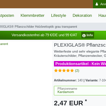
An
tposten
Klemmbretter
Lifestyle
Dekoration
Hau
IGLAS® Pflanzschilder Holzbrettoptik grau transparent
Versandkostenfrei ab 79 €/DE und 99 €/AT
Info
PLEXIGLAS® Pflanzschi
Wetterfeste und sehr elegante Pflan
Kräuterschilder, Pflanzenstecker
Produktionsartikel - Kein W
(2)
Artikelnummer:
140
|
Variante:
7-10
Pflanzenname
*
2,47 EUR