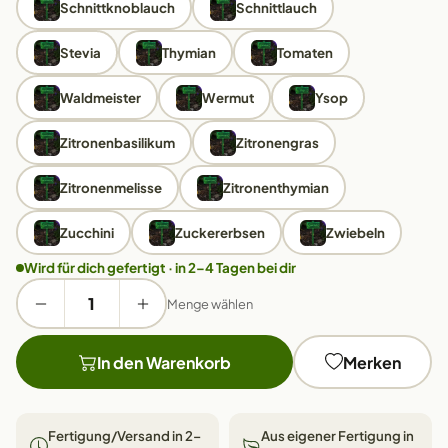
Schnittknoblauch
Schnittlauch
Stevia
Thymian
Tomaten
Waldmeister
Wermut
Ysop
Zitronenbasilikum
Zitronengras
Zitronenmelisse
Zitronenthymian
Zucchini
Zuckererbsen
Zwiebeln
Wird für dich gefertigt · in 2–4 Tagen bei dir
Menge wählen
In den Warenkorb
Merken
Fertigung/Versand in 2–
Aus eigener Fertigung in