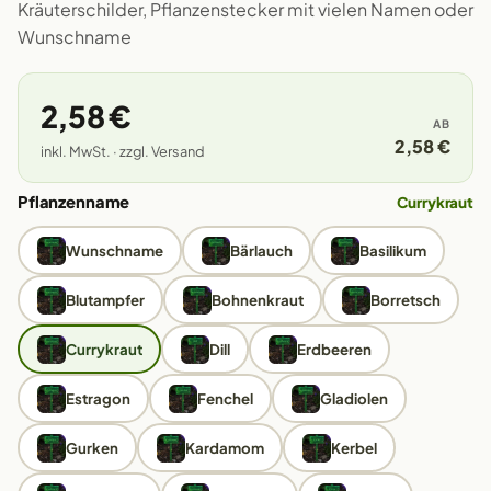
Kräuterschilder, Pflanzenstecker mit vielen Namen oder
Wunschname
2,58 €
AB
2,58 €
inkl. MwSt. · zzgl. Versand
Pflanzenname
Currykraut
Wunschname
Bärlauch
Basilikum
Blutampfer
Bohnenkraut
Borretsch
Currykraut
Dill
Erdbeeren
Estragon
Fenchel
Gladiolen
Gurken
Kardamom
Kerbel