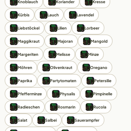
Knoblauch
Koriander
Kresse
Kürbis
Lauch
Lavendel
Liebstöckel
Lilien
Lorbeer
Maggikraut
Majoran
Mangold
Margeriten
Melisse
Minze
Möhren
Olivenkraut
Oregano
Paprika
Partytomaten
Petersilie
Pfefferminze
Physalis
Pimpinelle
Radieschen
Rosmarin
Rucola
Salat
Salbei
Sauerampfer