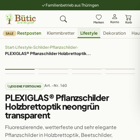
Familienbetrieb aus Thüringen
Konto
Merken
Korb
Restposten
Klemmbretter
Lifestyle
Dekoration
Hau
SALE
Start
›
Lifestyle
›
Schilder
›
Pflanzschilder
›
PLEXIGLAS® Pflanzschilder Holzbrettoptik...
Art.-Nr. 160
EIGENE FERTIGUNG
PLEXIGLAS® Pflanzschilder
Holzbrettoptik neongrün
transparent
Fluoreszierende, wetterfeste und sehr elegante
Pflanzschilder in Holzbrettoptik, Beetschilder,