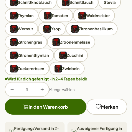
Schnittknoblauch
Schnittlauch
Stevia
Thymian
Tomaten
Waldmeister
Wermut
Ysop
Zitronenbasilikum
Zitronengras
Zitronenmelisse
Zitronenthymian
Zucchini
Zuckererbsen
Zwiebeln
Wird für dich gefertigt · in 2–4 Tagen bei dir
Menge wählen
In den Warenkorb
Merken
Fertigung/Versand in 2–
Aus eigener Fertigung in