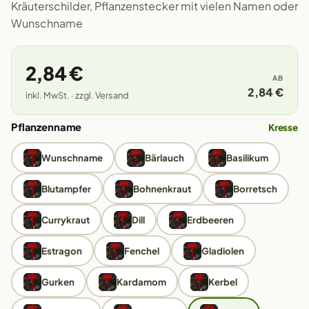
Kräuterschilder, Pflanzenstecker mit vielen Namen oder
Wunschname
2,84 €
AB
2,84 €
inkl. MwSt. · zzgl. Versand
Pflanzenname
Kresse
Wunschname
Bärlauch
Basilikum
Blutampfer
Bohnenkraut
Borretsch
Currykraut
Dill
Erdbeeren
Estragon
Fenchel
Gladiolen
Gurken
Kardamom
Kerbel