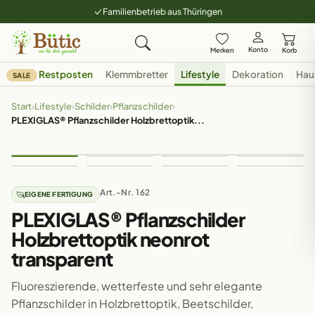
Familienbetrieb aus Thüringen
Konto
Merken
Korb
Restposten
Klemmbretter
Lifestyle
Dekoration
Hau
SALE
Start
›
Lifestyle
›
Schilder
›
Pflanzschilder
›
PLEXIGLAS® Pflanzschilder Holzbrettoptik...
Art.-Nr. 162
EIGENE FERTIGUNG
PLEXIGLAS® Pflanzschilder
Holzbrettoptik neonrot
transparent
Fluoreszierende, wetterfeste und sehr elegante
Pflanzschilder in Holzbrettoptik, Beetschilder,