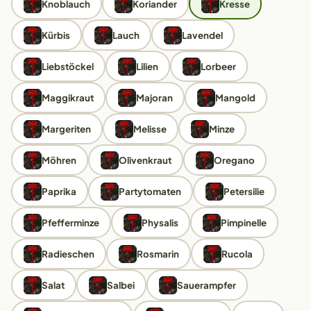
Knoblauch
Koriander
Kresse
Kürbis
Lauch
Lavendel
Liebstöckel
Lilien
Lorbeer
Maggikraut
Majoran
Mangold
Margeriten
Melisse
Minze
Möhren
Olivenkraut
Oregano
Paprika
Partytomaten
Petersilie
Pfefferminze
Physalis
Pimpinelle
Radieschen
Rosmarin
Rucola
Salat
Salbei
Sauerampfer