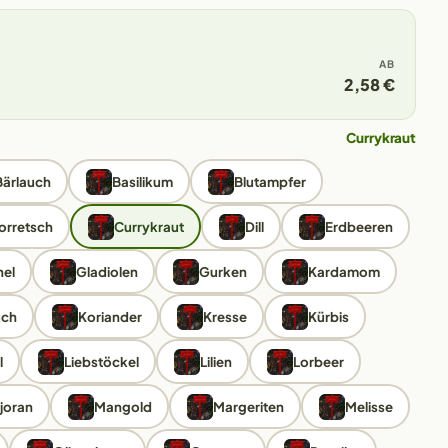
AB
2,58 €
Currykraut
Bärlauch
Basilikum
Blutampfer
orretsch
Currykraut
Dill
Erdbeeren
el
Gladiolen
Gurken
Kardamom
uch
Koriander
Kresse
Kürbis
l
Liebstöckel
Lilien
Lorbeer
joran
Mangold
Margeriten
Melisse