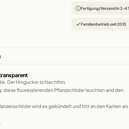
Fertigung/Versand in 2–4
Familienbetrieb seit 2015
l
 transparent
tik. Der Hingucker schlechthin.
diese fluoreszierenden Pflanzschilder leuchten and den
anzenschilder wird es gebündelt und tritt an den Kanten als
.