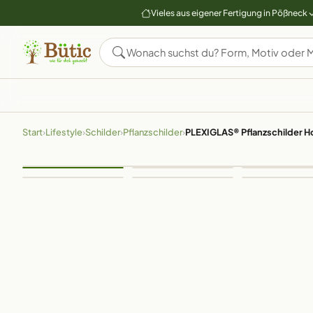
Vieles aus eigener Fertigung in Pößneck
Start
›
Lifestyle
›
Schilder
›
Pflanzschilder
›
PLEXIGLAS® Pflanzschilder Ho