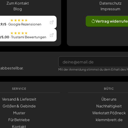
Zum Kontakt
Datenschutz
Blog
Impressum
★★★★★
Vertrag widerrufe
,9/5
· Google Rezensionen
★★★★★
/5,00
· Trustami Bewertungen
 abbestellbar.
Mit der Anmeldung stimmst du dem Erhalt des N
SERVICE
BÜTIC
Versand & Lieferzeit
Über uns
Größen & Gebinde
Nachhaltigkeit
Muster
Werkstatt Pößneck
Für Betriebe
klemmbrett.de
Kontakt