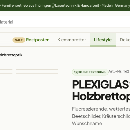
Familienbetrieb aus Thüringen
Lasertechnik & Handarbeit · Made in German
Restposten
Klemmbretter
Lifestyle
Deko
SALE
lzbrettoptik...
Art.-Nr. 162
EIGENE FERTIGUNG
PLEXIGLAS®
Holzbrettop
Fluoreszierende, wetterfes
Beetschilder, Kräuterschil
Wunschname