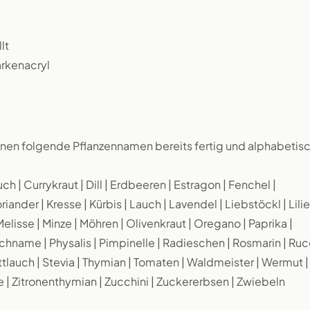
lt
arkenacryl
en folgende Pflanzennamen bereits fertig und alphabetis
h | Currykraut | Dill | Erdbeeren | Estragon | Fenchel |
nder | Kresse | Kürbis | Lauch | Lavendel | Liebstöckl | Lilie
elisse | Minze | Möhren | Olivenkraut | Oregano | Paprika |
schname | Physalis | Pimpinelle | Radieschen | Rosmarin | Ruc
ittlauch | Stevia | Thymian | Tomaten | Waldmeister | Wermut |
e | Zitronenthymian | Zucchini | Zuckererbsen | Zwiebeln