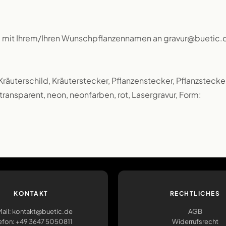
l mit Ihrem/Ihren Wunschpflanzennamen an gravur@buetic.
, Kräuterschild, Kräuterstecker, Pflanzenstecker, Pflanzstecker
ransparent, neon, neonfarben, rot, Lasergravur, Form:
KONTAKT
RECHTLICHES
ail: kontakt@buetic.de
AGB
efon: +49 3647 5050811
Widerrufsrecht