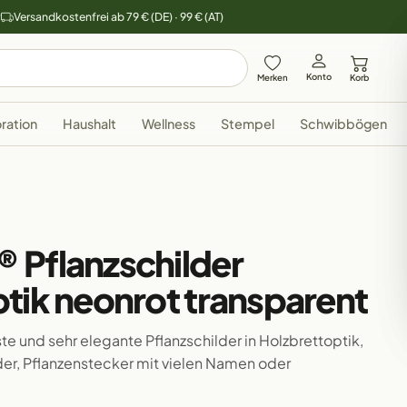
y
Versandkostenfrei ab 79 € (DE) · 99 € (AT)
Konto
Merken
Korb
ration
Haushalt
Wellness
Stempel
Schwibbögen
 Pflanzschilder
tik neonrot transparent
te und sehr elegante Pflanzschilder in Holzbrettoptik,
der, Pflanzenstecker mit vielen Namen oder