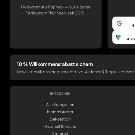
Holzwaren aus Pößneck — aus eigener
Fertigung in Thüringen, seit 2015.
4
4,98
10 % Willkommensrabatt sichern
Newsletter abonnieren: neue Motive, Aktionen & Tipps. Jederzeit
ENTDECKEN
Alle Kategorien
Klemmbretter
Dekoration
Haushalt & Küche
Stempel