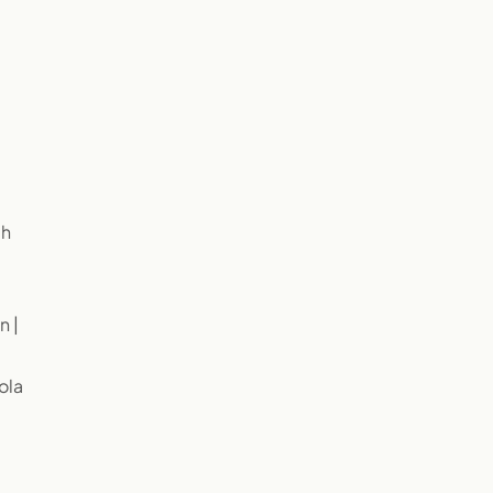
ch
n |
ola