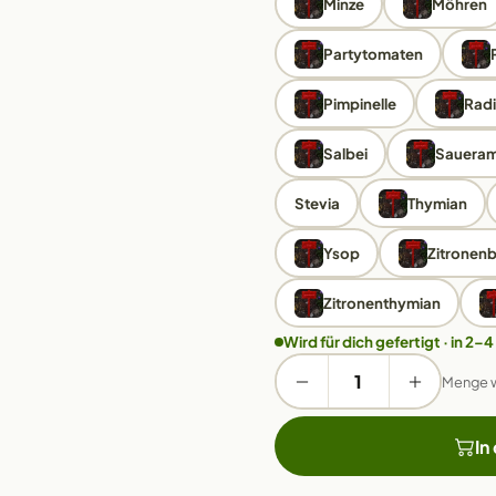
Minze
Möhren
Partytomaten
Pimpinelle
Rad
Salbei
Saueram
Stevia
Thymian
Ysop
Zitronenb
Zitronenthymian
Wird für dich gefertigt · in 2–4
Menge 
In