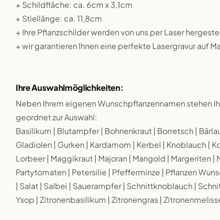
+ Schildfläche: ca. 6cm x 3,1cm
+ Stiellänge: ca. 11,8cm
+ Ihre Pflanzschilder werden von uns per Laser hergestel
+ wir garantieren Ihnen eine perfekte Lasergravur auf M
Ihre Auswahlmöglichkeiten:
Neben Ihrem eigenen Wunschpflanzennamen stehen Ihn
geordnet zur Auswahl:
Basilikum | Blutampfer | Bohnenkraut | Borretsch | Bärlauc
Gladiolen | Gurken | Kardamom | Kerbel | Knoblauch | Koria
Lorbeer | Maggikraut | Majoran | Mangold | Margeriten | M
Partytomaten | Petersilie | Pfefferminze | Pflanzen Wun
| Salat | Salbei | Sauerampfer | Schnittknoblauch | Schn
Ysop | Zitronenbasilikum | Zitronengras | Zitronenmeliss