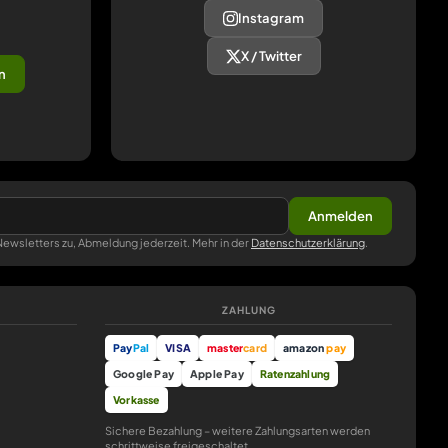
Instagram
X / Twitter
n
Anmelden
ewsletters zu, Abmeldung jederzeit. Mehr in der
Datenschutzerklärung
.
ZAHLUNG
Pay
Pal
VISA
master
card
amazon
pay
Google Pay
Apple Pay
Ratenzahlung
Vorkasse
Sichere Bezahlung – weitere Zahlungsarten werden
schrittweise freigeschaltet.