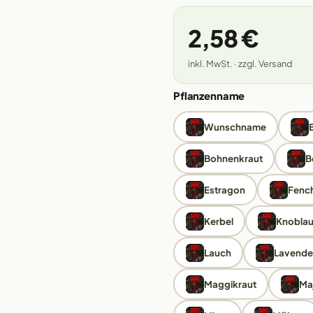
2,58 €
inkl. MwSt. · zzgl. Versand
Pflanzenname
Wunschname
Bohnenkraut
B
Estragon
Fench
Kerbel
Knobla
Lauch
Lavende
Maggikraut
Ma