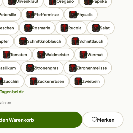
Olivenkraut
Oregano
Paprika
Petersilie
Pfefferminze
Physalis
ieschen
Rosmarin
Rucola
Salat
pfer
Schnittknoblauch
Schnittlauch
Tomaten
Waldmeister
Wermut
asilikum
Zitronengras
Zitronenmelisse
Zucchini
Zuckererbsen
Zwiebeln
 Tagen bei dir
wählen
 den Warenkorb
Merken