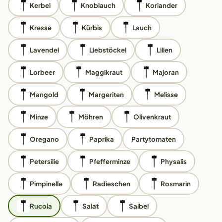
Kerbel
Knoblauch
Koriander
Kresse
Kürbis
Lauch
Lavendel
Liebstöckel
Lilien
Lorbeer
Maggikraut
Majoran
Mangold
Margeriten
Melisse
Minze
Möhren
Olivenkraut
Oregano
Paprika
Partytomaten
Petersilie
Pfefferminze
Physalis
Pimpinelle
Radieschen
Rosmarin
Rucola
Salat
Salbei