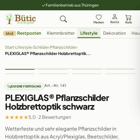
Familienbetrieb aus Thüringen
Konto
Merken
Korb
Restposten
Klemmbretter
Lifestyle
Dekoration
Hau
SALE
Start
›
Lifestyle
›
Schilder
›
Pflanzschilder
›
PLEXIGLAS® Pflanzschilder Holzbrettoptik...
Art.-Nr. 141
EIGENE FERTIGUNG
PLEXIGLAS® Pflanzschilder
Holzbrettoptik schwarz
★
★
★
★
★
5,0 · 2 Bewertungen
Wetterfeste und sehr elegante Pflanzschilder in
Holzbrettoptik aus Acryl/Plexiglas, Beetschilder,