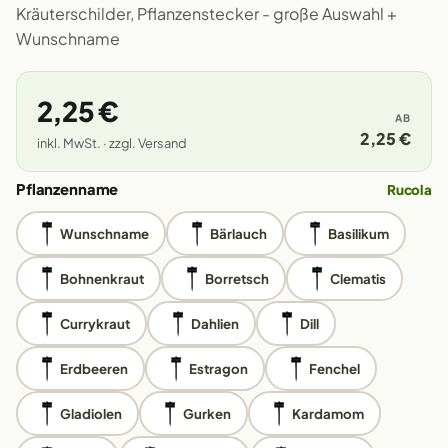
Kräuterschilder, Pflanzenstecker - große Auswahl +
Wunschname
2,25 €
AB
2,25 €
inkl. MwSt. · zzgl. Versand
Pflanzenname
Rucola
Wunschname
Bärlauch
Basilikum
Bohnenkraut
Borretsch
Clematis
Currykraut
Dahlien
Dill
Erdbeeren
Estragon
Fenchel
Gladiolen
Gurken
Kardamom