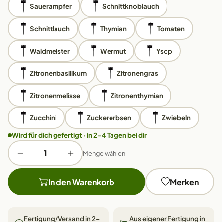
Sauerampfer
Schnittknoblauch
Schnittlauch
Thymian
Tomaten
Waldmeister
Wermut
Ysop
Zitronenbasilikum
Zitronengras
Zitronenmelisse
Zitronenthymian
Zucchini
Zuckererbsen
Zwiebeln
Wird für dich gefertigt · in 2–4 Tagen bei dir
Menge wählen
In den Warenkorb
Merken
Fertigung/Versand in 2–
Aus eigener Fertigung in