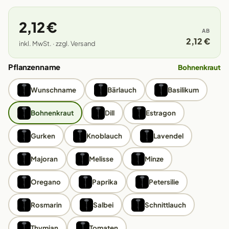
2,12 €
AB
2,12 €
inkl. MwSt. · zzgl. Versand
Pflanzenname
Bohnenkraut
Wunschname
Bärlauch
Basilikum
Bohnenkraut
Dill
Estragon
Gurken
Knoblauch
Lavendel
Majoran
Melisse
Minze
Oregano
Paprika
Petersilie
Rosmarin
Salbei
Schnittlauch
Thymian
Tomaten