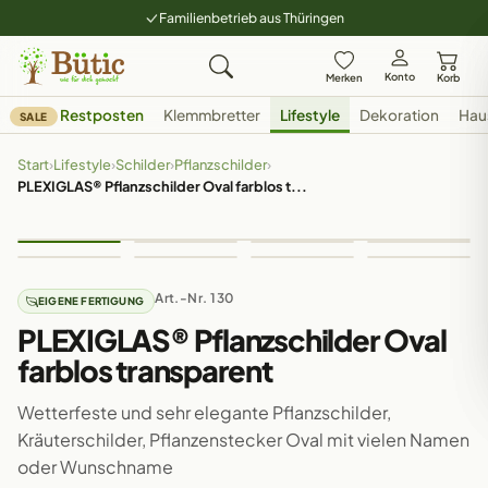
Familienbetrieb aus Thüringen
Konto
Merken
Korb
Restposten
Klemmbretter
Lifestyle
Dekoration
Hau
SALE
Start
›
Lifestyle
›
Schilder
›
Pflanzschilder
›
PLEXIGLAS® Pflanzschilder Oval farblos t...
Art.-Nr. 130
EIGENE FERTIGUNG
PLEXIGLAS® Pflanzschilder Oval
farblos transparent
Wetterfeste und sehr elegante Pflanzschilder,
Kräuterschilder, Pflanzenstecker Oval mit vielen Namen
oder Wunschname