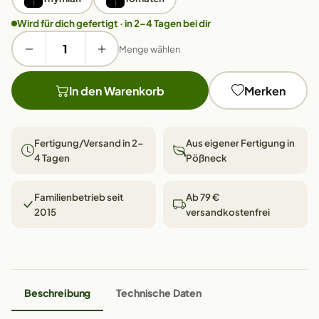
Wird für dich gefertigt · in 2–4 Tagen bei dir
Menge wählen
In den Warenkorb
Merken
Fertigung/Versand in 2–
Aus eigener Fertigung in
4 Tagen
Pößneck
Familienbetrieb seit
Ab 79 €
2015
versandkostenfrei
Beschreibung
Technische Daten