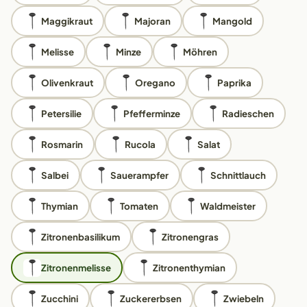
Maggikraut
Majoran
Mangold
Melisse
Minze
Möhren
Olivenkraut
Oregano
Paprika
Petersilie
Pfefferminze
Radieschen
Rosmarin
Rucola
Salat
Salbei
Sauerampfer
Schnittlauch
Thymian
Tomaten
Waldmeister
Zitronenbasilikum
Zitronengras
Zitronenmelisse
Zitronenthymian
Zucchini
Zuckererbsen
Zwiebeln