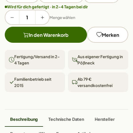
Wird für dich gefertigt · in 2–4 Tagen bei dir
Menge wählen
In den Warenkorb
Merken
Fertigung/Versand in 2–
Aus eigener Fertigung in
4 Tagen
Pößneck
Familienbetrieb seit
Ab 79 €
2015
versandkostenfrei
Beschreibung
Technische Daten
Hersteller