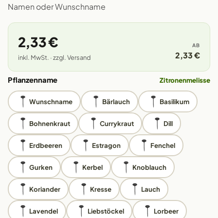
Namen oder Wunschname
2,33 €
AB
2,33 €
inkl. MwSt. · zzgl. Versand
Pflanzenname
Zitronenmelisse
Wunschname
Bärlauch
Basilikum
Bohnenkraut
Currykraut
Dill
Erdbeeren
Estragon
Fenchel
Gurken
Kerbel
Knoblauch
Koriander
Kresse
Lauch
Lavendel
Liebstöckel
Lorbeer