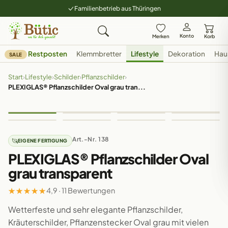
Familienbetrieb aus Thüringen
Konto
Merken
Korb
Restposten
Klemmbretter
Lifestyle
Dekoration
Hau
SALE
Start
›
Lifestyle
›
Schilder
›
Pflanzschilder
›
PLEXIGLAS® Pflanzschilder Oval grau tran...
Art.-Nr. 138
EIGENE FERTIGUNG
PLEXIGLAS® Pflanzschilder Oval
grau transparent
★
★
★
★
★
4,9 · 11 Bewertungen
Wetterfeste und sehr elegante Pflanzschilder,
Kräuterschilder, Pflanzenstecker Oval grau mit vielen