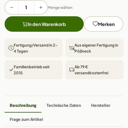
Menge wählen
In den Warenkorb
Merken
Fertigung/Versand in 2–
Aus eigener Fertigung in
4 Tagen
Pößneck
Familienbetrieb seit
Ab 79 €
2015
versandkostenfrei
Beschreibung
Technische Daten
Hersteller
Frage zum Artikel