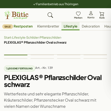
Familienbetrieb aus Thüringen
Konto
Merken
Korb
Restposten
Klemmbretter
Lifestyle
Dekoration
Hau
SALE
Start
›
Lifestyle
›
Schilder
›
Pflanzschilder
›
PLEXIGLAS® Pflanzschilder Oval schwarz
Art.-Nr. 139
EIGENE FERTIGUNG
PLEXIGLAS® Pflanzschilder Oval
schwarz
Wetterfeste und sehr elegante Pflanzschilder,
Kräuterschilder, Pflanzenstecker Oval schwarz mit
vielen Namen oder Wunschname