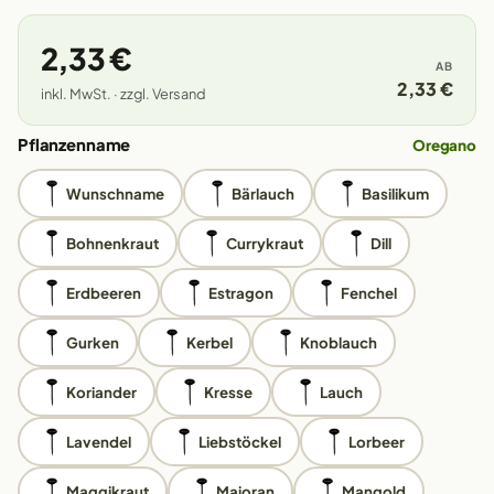
2,33 €
AB
2,33 €
inkl. MwSt. · zzgl. Versand
Pflanzenname
Oregano
Wunschname
Bärlauch
Basilikum
Bohnenkraut
Currykraut
Dill
Erdbeeren
Estragon
Fenchel
Gurken
Kerbel
Knoblauch
Koriander
Kresse
Lauch
Lavendel
Liebstöckel
Lorbeer
Maggikraut
Majoran
Mangold