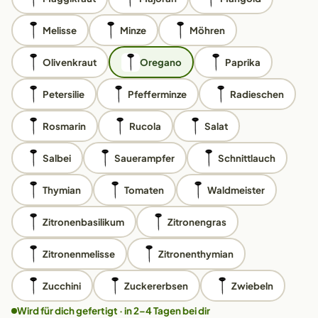
Melisse
Minze
Möhren
Olivenkraut
Oregano
Paprika
Petersilie
Pfefferminze
Radieschen
Rosmarin
Rucola
Salat
Salbei
Sauerampfer
Schnittlauch
Thymian
Tomaten
Waldmeister
Zitronenbasilikum
Zitronengras
Zitronenmelisse
Zitronenthymian
Zucchini
Zuckererbsen
Zwiebeln
Wird für dich gefertigt · in 2–4 Tagen bei dir