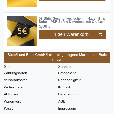
5€ Bütic Geschenkgutschein – Haushalt &
Deko – PDF Sofort-Download mit Grußtext
5,00 €
In den Warenkorb
Bütic® und Bütic GmbH® sind eingetragene Marken der Bütic
GmbH
Shop
Service
Zahlungsarten
Fotogalerie
Versandkosten
Nachhaltigkeit
Widerrufsrecht
Kontakt
Aktionen
Datenschutz
Warenkorb
AGB
Kasse
Impressum