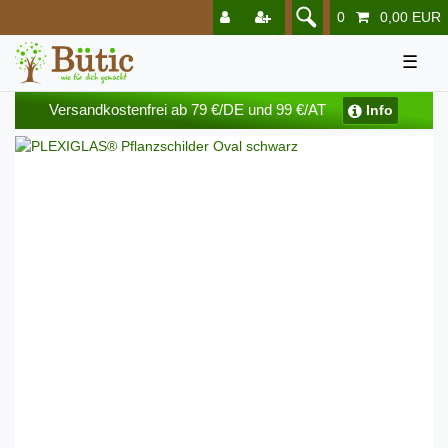
0
0,00 EUR
☰
Versandkostenfrei ab 79 €/DE und 99 €/AT
Info