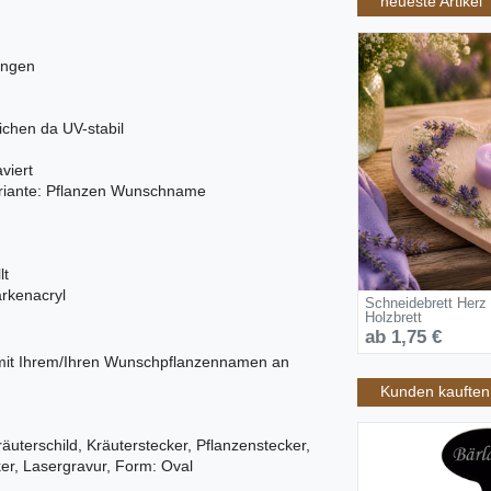
neueste Artikel
ungen
ichen da UV-stabil
viert
ariante: Pflanzen Wunschname
lt
arkenacryl
Schneidebrett Herz
Holzbrett
ab 1,75 €
 mit Ihrem/Ihren Wunschpflanzennamen an
Kunden kauften 
Kräuterschild, Kräuterstecker, Pflanzenstecker,
er, Lasergravur, Form: Oval