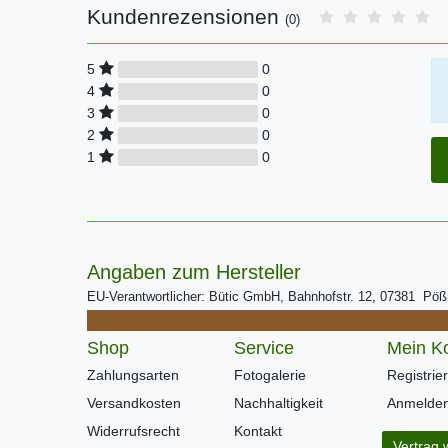
Kundenrezensionen
(0)
0
5
0
4
0
3
0
2
0
1
Angaben zum Hersteller
EU-Verantwortlicher: Bütic GmbH, Bahnhofstr. 12, 07381 Pö
Shop
Service
Mein K
Zahlungsarten
Fotogalerie
Registrie
Versandkosten
Nachhaltigkeit
Anmelde
Widerrufsrecht
Kontakt
Vertrag 