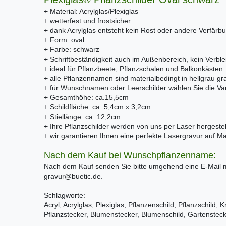
+ Material: Acrylglas/Plexiglas
+ wetterfest und frostsicher
+ dank Acrylglas entsteht kein Rost oder andere Verfärb
+ Form: oval
+ Farbe: schwarz
+ Schriftbeständigkeit auch im Außenbereich, kein Verble
+ ideal für Pflanzbeete, Pflanzschalen und Balkonkästen
+ alle Pflanzennamen sind materialbedingt in hellgrau gra
+ für Wunschnamen oder Leerschilder wählen Sie die V
+ Gesamthöhe: ca.15,5cm
+ Schildfläche: ca. 5,4cm x 3,2cm
+ Stiellänge: ca. 12,2cm
+ Ihre Pflanzschilder werden von uns per Laser hergestel
+ wir garantieren Ihnen eine perfekte Lasergravur auf M
Nach dem Kauf bei Wunschpflanzenname:
Nach dem Kauf senden Sie bitte umgehend eine E-Mail
gravur@buetic.de.
Schlagworte:
Acryl, Acrylglas, Plexiglas, Pflanzenschild, Pflanzschild, 
Pflanzstecker, Blumenstecker, Blumenschild, Gartensteck