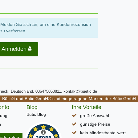
Melden Sie sich an, um eine Kundenrezension
zu verfassen.
Anmelden
ßneck, Deutschland, 036475050811, kontakt@buetic.de
Bütic® und Bütic GmbH® sind eingetragene Marken der Bütic GmbH
onto
Blog
Ihre Vorteile
Bütic Blog
rung
große Auswahl
n
günstige Preise
kein Mindestbestellwert
widerrufen