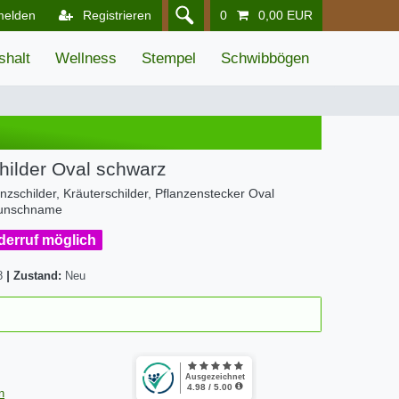
melden
Registrieren
0
0,00 EUR
shalt
Wellness
Stempel
Schwibbögen
ilder Oval schwarz
nzschilder, Kräuterschilder, Pflanzenstecker Oval
Wunschname
iderruf möglich
8
|
Zustand:
Neu
n