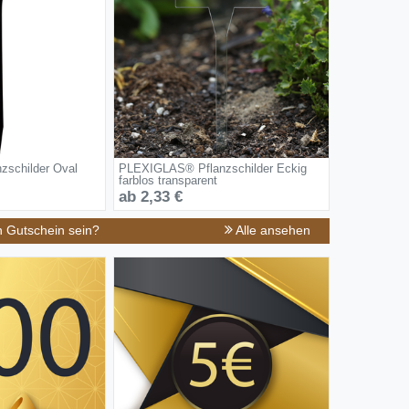
schilder Oval
PLEXIGLAS® Pflanzschilder Eckig
farblos transparent
ab 2,33 €
n Gutschein sein?
Alle ansehen