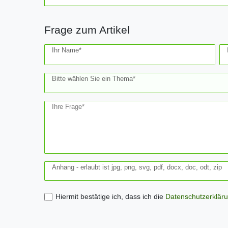
Frage zum Artikel
Ceres::Template.mailFormHoneypotLabel
Ihr Name*
Bitte wählen Sie ein Thema*
Ihre Frage*
Anhang - erlaubt ist jpg, png, svg, pdf, docx, doc, odt, zip
Hiermit bestätige ich, dass ich die
Daten­schutz­erklär