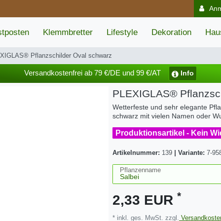
An
tposten
Klemmbretter
Lifestyle
Dekoration
Hau
XIGLAS® Pflanzschilder Oval schwarz
Versandkostenfrei ab 79 €/DE und 99 €/AT
Info
PLEXIGLAS® Pflanzsch
Wetterfeste und sehr elegante Pfla
schwarz mit vielen Namen oder 
Produktionsartikel - Kein W
Artikelnummer:
139
|
Variante:
7-95
Pflanzenname
*
2,33 EUR
* inkl. ges. MwSt. zzgl.
Versandkoste