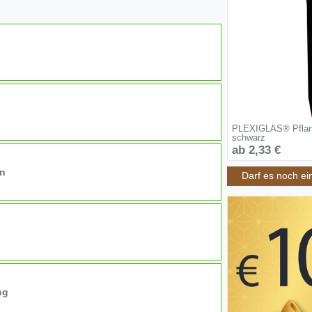
PLEXIGLAS® Pflanz
schwarz
ab 2,33 €
on
Darf es noch ei
ng