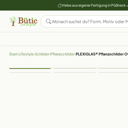
Vieles aus eigener Fertigung in Pößneck
Start
›
Lifestyle
›
Schilder
›
Pflanzschilder
›
PLEXIGLAS® Pflanzschilder O