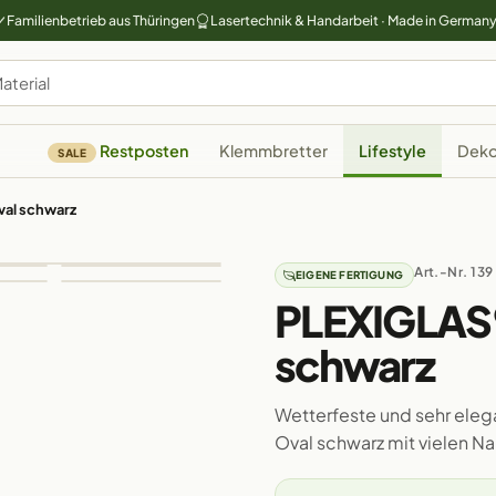
Familienbetrieb aus Thüringen
Lasertechnik & Handarbeit · Made in German
Restposten
Klemmbretter
Lifestyle
Deko
SALE
val schwarz
Art.-Nr. 139
EIGENE FERTIGUNG
PLEXIGLAS®
schwarz
Wetterfeste und sehr elega
Oval schwarz mit vielen