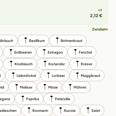
AB
2,12 €
Zwiebeln
Bärlauch
Basilikum
Bohnenkraut
Erdbeeren
Estragon
Fenchel
Knoblauch
Koriander
Kresse
l
Liebstöckel
Lorbeer
Maggikraut
ld
Melisse
Minze
Möhren
egano
Paprika
Petersilie
adieschen
Rosmarin
Rucola
Salat