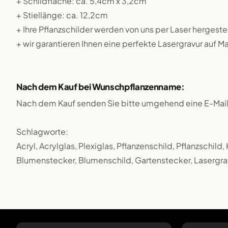
+ Schildfläche: ca. 5,4cm x 3,2cm
+ Stiellänge: ca. 12,2cm
+ Ihre Pflanzschilder werden von uns per Laser hergestel
+ wir garantieren Ihnen eine perfekte Lasergravur auf M
Nach dem Kauf bei Wunschpflanzenname:
Nach dem Kauf senden Sie bitte umgehend eine E-Mai
Schlagworte:
Acryl, Acrylglas, Plexiglas, Pflanzenschild, Pflanzschild
Blumenstecker, Blumenschild, Gartenstecker, Lasergrav