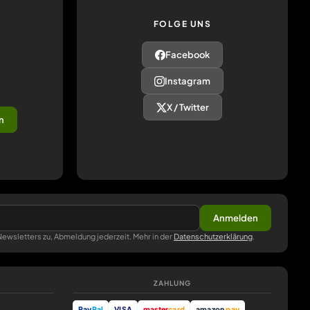
FOLGE UNS
Facebook
Instagram
X / Twitter
n
Anmelden
ewsletters zu, Abmeldung jederzeit. Mehr in der
Datenschutzerklärung
.
ZAHLUNG
Pay
Pal
VISA
master
card
amazon
pay