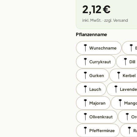
2,12 €
inkl. MwSt. · zzgl. Versand
Pflanzenname
Wunschname
Currykraut
Dill
Gurken
Kerbel
Lauch
Lavende
Majoran
Mango
Olivenkraut
Or
Pfefferminze
R