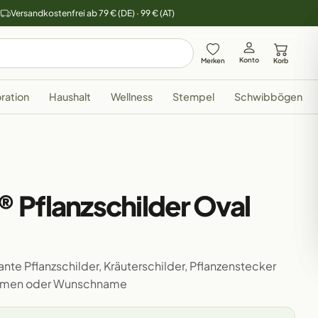
y
Versandkostenfrei ab 79 € (DE) · 99 € (AT)
Konto
Merken
Korb
ration
Haushalt
Wellness
Stempel
Schwibbögen
 Pflanzschilder Oval
nte Pflanzschilder, Kräuterschilder, Pflanzenstecker
 Namen oder Wunschname