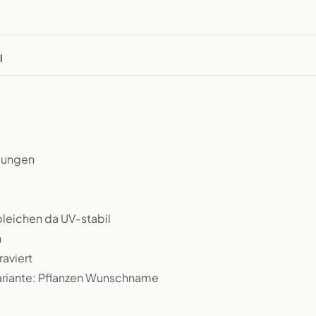
l
rbungen
bleichen da UV-stabil
n
raviert
Variante: Pflanzen Wunschname