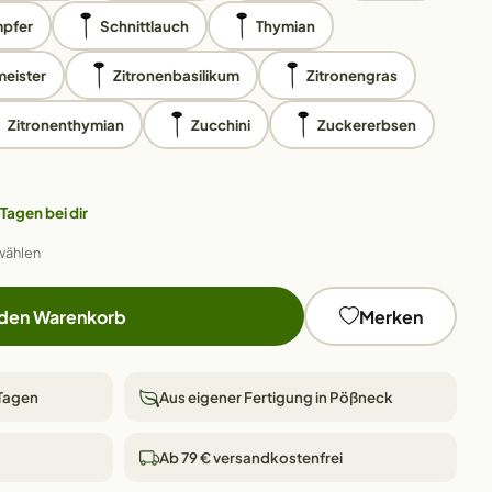
pfer
Schnittlauch
Thymian
eister
Zitronenbasilikum
Zitronengras
Zitronenthymian
Zucchini
Zuckererbsen
 Tagen bei dir
wählen
 den Warenkorb
Merken
 Tagen
Aus eigener Fertigung in Pößneck
Ab 79 € versandkostenfrei