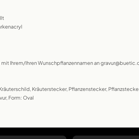
lt
arkenacryl
l mit Ihrem/Ihren Wunschpflanzennamen an gravur@buetic.
, Kräuterschild, Kräuterstecker, Pflanzenstecker, Pflanzstecker
ur, Form: Oval