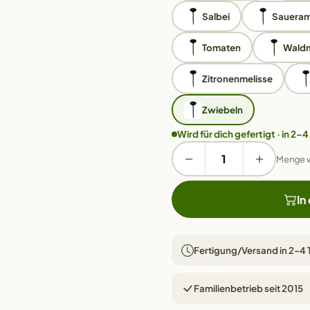
Salbei
Saueram
Tomaten
Waldm
Zitronenmelisse
Zwiebeln
Wird für dich gefertigt · in 2–4
Menge 
In
Fertigung/Versand in 2–4
Familienbetrieb seit 2015