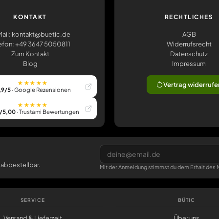
KONTAKT
RECHTLICHES
ail: kontakt@buetic.de
AGB
efon: +49 3647 5050811
Widerrufsrecht
Zum Kontakt
Datenschutz
Blog
Impressum
★★★★★
Vertrag widerrufe
,9/5
· Google Rezensionen
★★★★★
/5,00
· Trustami Bewertungen
 abbestellbar.
Mit der Anmeldung stimmst du dem Erhalt des N
SERVICE
BÜTIC
Versand & Lieferzeit
Über uns