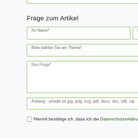
Frage zum Artikel
Ceres::Template.mailFormHoneypotLabel
Ihr Name*
Bitte wählen Sie ein Thema*
Ihre Frage*
Anhang - erlaubt ist jpg, png, svg, pdf, docx, doc, odt, zip
Hiermit bestätige ich, dass ich die
Daten­schutz­erklär