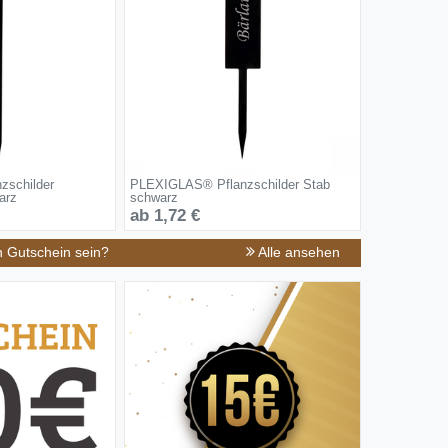
schilder
PLEXIGLAS® Pflanzschilder Stab
arz
schwarz
ab 1,72 €
n Gutschein sein?
Alle ansehen