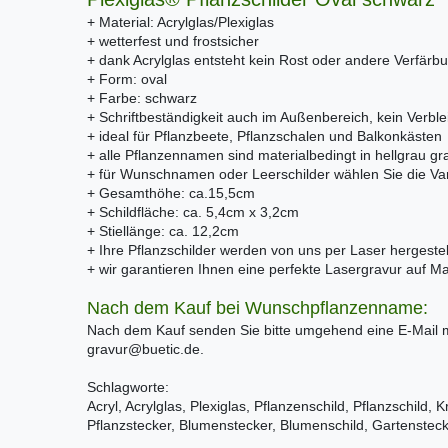
+ Material: Acrylglas/Plexiglas
+ wetterfest und frostsicher
+ dank Acrylglas entsteht kein Rost oder andere Verfärb
+ Form: oval
+ Farbe: schwarz
+ Schriftbeständigkeit auch im Außenbereich, kein Verble
+ ideal für Pflanzbeete, Pflanzschalen und Balkonkästen
+ alle Pflanzennamen sind materialbedingt in hellgrau gra
+ für Wunschnamen oder Leerschilder wählen Sie die V
+ Gesamthöhe: ca.15,5cm
+ Schildfläche: ca. 5,4cm x 3,2cm
+ Stiellänge: ca. 12,2cm
+ Ihre Pflanzschilder werden von uns per Laser hergestel
+ wir garantieren Ihnen eine perfekte Lasergravur auf M
Nach dem Kauf bei Wunschpflanzenname:
Nach dem Kauf senden Sie bitte umgehend eine E-Mail
gravur@buetic.de.
Schlagworte:
Acryl, Acrylglas, Plexiglas, Pflanzenschild, Pflanzschild, 
Pflanzstecker, Blumenstecker, Blumenschild, Gartensteck