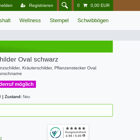
melden
Registrieren
0
0,00 EUR
shalt
Wellness
Stempel
Schwibbögen
ilder Oval schwarz
nzschilder, Kräuterschilder, Pflanzenstecker Oval
Wunschname
iderruf möglich
3
|
Zustand:
Neu
n