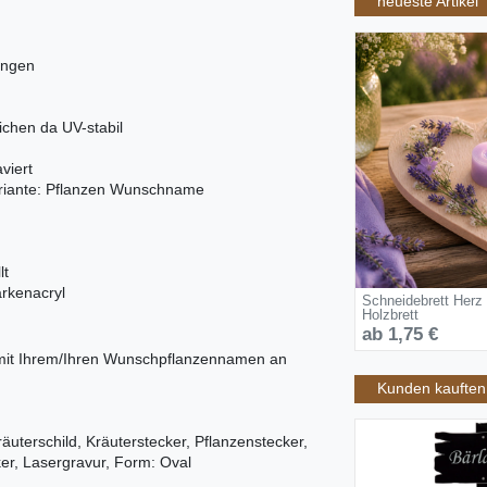
neueste Artikel
ungen
ichen da UV-stabil
viert
ariante: Pflanzen Wunschname
lt
arkenacryl
Schneidebrett Herz
Holzbrett
ab 1,75 €
 mit Ihrem/Ihren Wunschpflanzennamen an
Kunden kauften 
Kräuterschild, Kräuterstecker, Pflanzenstecker,
er, Lasergravur, Form: Oval