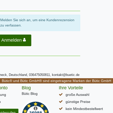
Melden Sie sich an, um eine Kundenrezension
zu verfassen.
Anmelden
ßneck, Deutschland, 036475050811, kontakt@buetic.de
Bütic® und Bütic GmbH® sind eingetragene Marken der Bütic GmbH
onto
Blog
Ihre Vorteile
Bütic Blog
rung
große Auswahl
n
günstige Preise
kein Mindestbestellwert
widerrufen