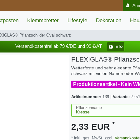
An
tposten
Klemmbretter
Lifestyle
Dekoration
Hau
XIGLAS® Pflanzschilder Oval schwarz
Versandkostenfrei ab 79 €/DE und 99 €/AT
Info
PLEXIGLAS® Pflanzsch
Wetterfeste und sehr elegante Pfla
schwarz mit vielen Namen oder 
Produktionsartikel - Kein W
Artikelnummer:
139
|
Variante:
7-97
Pflanzenname
*
2,33 EUR
* inkl. ges. MwSt. zzgl.
Versandkoste