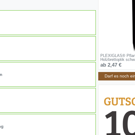
PLEXIGLAS® Pflanz
Holzbrettoptik schw
ab 2,47 €
on
Darf es noch ei
ng