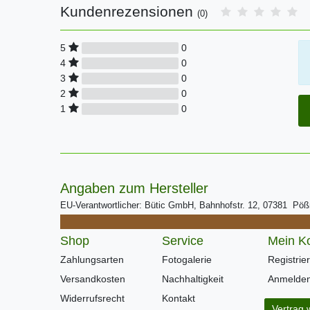
Kundenrezensionen
(0)
0
5
0
4
0
3
0
2
0
1
Angaben zum Hersteller
EU-Verantwortlicher: Bütic GmbH, Bahnhofstr. 12, 07381 Pö
Shop
Service
Mein K
Zahlungsarten
Fotogalerie
Registrie
Versandkosten
Nachhaltigkeit
Anmelde
Widerrufsrecht
Kontakt
Vertrag 