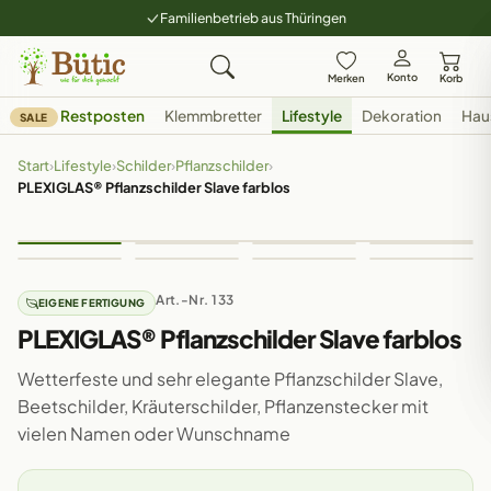
Familienbetrieb aus Thüringen
Konto
Merken
Korb
Restposten
Klemmbretter
Lifestyle
Dekoration
Hau
SALE
Start
›
Lifestyle
›
Schilder
›
Pflanzschilder
›
PLEXIGLAS® Pflanzschilder Slave farblos
Art.-Nr. 133
EIGENE FERTIGUNG
PLEXIGLAS® Pflanzschilder Slave farblos
Wetterfeste und sehr elegante Pflanzschilder Slave,
Beetschilder, Kräuterschilder, Pflanzenstecker mit
vielen Namen oder Wunschname