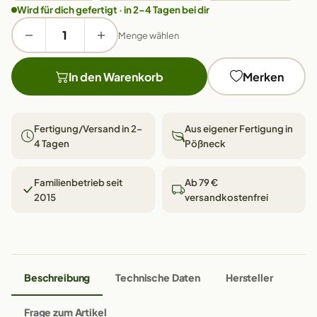
Wird für dich gefertigt · in 2–4 Tagen bei dir
Menge wählen
In den Warenkorb
Merken
Fertigung/Versand in 2–
Aus eigener Fertigung in
4 Tagen
Pößneck
Familienbetrieb seit
Ab 79 €
2015
versandkostenfrei
Beschreibung
Technische Daten
Hersteller
Frage zum Artikel