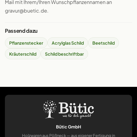
Mail mit Ihrem/Ihren Wunschpflanzennamen an
gravur@buetic.de.
Passend dazu
Pflanzenstecker
Acrylglas Schild
Beetschild
Kräuterschild
Schild beschriftbar
Bütic GmbH
Holzwaren aus Pößneck — aus eigener Fertigung in