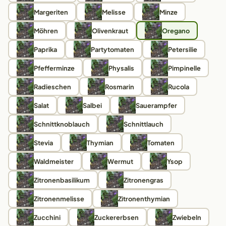
Margeriten
Melisse
Minze
Möhren
Olivenkraut
Oregano
Paprika
Partytomaten
Petersilie
Pfefferminze
Physalis
Pimpinelle
Radieschen
Rosmarin
Rucola
Salat
Salbei
Sauerampfer
Schnittknoblauch
Schnittlauch
Stevia
Thymian
Tomaten
Waldmeister
Wermut
Ysop
Zitronenbasilikum
Zitronengras
Zitronenmelisse
Zitronenthymian
Zucchini
Zuckererbsen
Zwiebeln