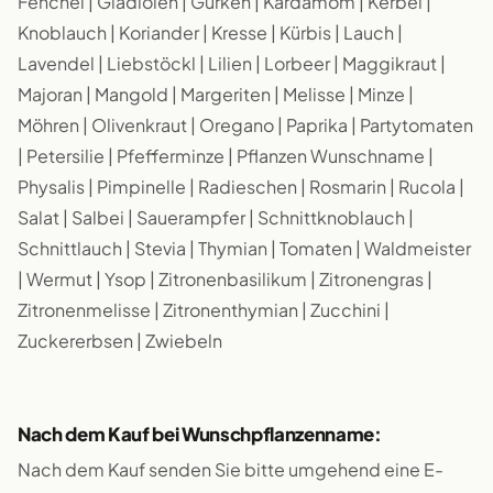
Fenchel | Gladiolen | Gurken | Kardamom | Kerbel |
Knoblauch | Koriander | Kresse | Kürbis | Lauch |
Lavendel | Liebstöckl | Lilien | Lorbeer | Maggikraut |
Majoran | Mangold | Margeriten | Melisse | Minze |
Möhren | Olivenkraut | Oregano | Paprika | Partytomaten
| Petersilie | Pfefferminze | Pflanzen Wunschname |
Physalis | Pimpinelle | Radieschen | Rosmarin | Rucola |
Salat | Salbei | Sauerampfer | Schnittknoblauch |
Schnittlauch | Stevia | Thymian | Tomaten | Waldmeister
| Wermut | Ysop | Zitronenbasilikum | Zitronengras |
Zitronenmelisse | Zitronenthymian | Zucchini |
Zuckererbsen | Zwiebeln
Nach dem Kauf bei Wunschpflanzenname:
Nach dem Kauf senden Sie bitte umgehend eine E-