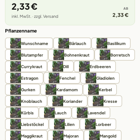
2,33 €
AB
2,33 €
inkl. MwSt. · zzgl. Versand
Pflanzenname
Wunschname
Bärlauch
Basilikum
Blutampfer
Bohnenkraut
Borretsch
Currykraut
Dill
Erdbeeren
Estragon
Fenchel
Gladiolen
Gurken
Kardamom
Kerbel
Knoblauch
Koriander
Kresse
Kürbis
Lauch
Lavendel
Liebstöckel
Lilien
Lorbeer
Maggikraut
Majoran
Mangold