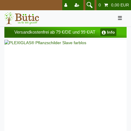
0
0,00 EUR
☰
Versandkostenfrei ab 79 €/DE und 99 €/AT
Info