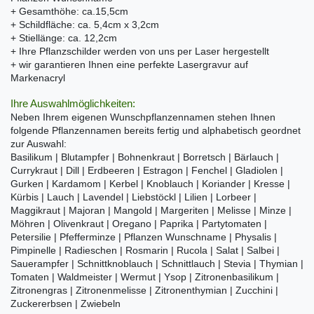
+ Gesamthöhe: ca.15,5cm
+ Schildfläche: ca. 5,4cm x 3,2cm
+ Stiellänge: ca. 12,2cm
+ Ihre Pflanzschilder werden von uns per Laser hergestellt
+ wir garantieren Ihnen eine perfekte Lasergravur auf
Markenacryl
Ihre Auswahlmöglichkeiten:
Neben Ihrem eigenen Wunschpflanzennamen stehen Ihnen
folgende Pflanzennamen bereits fertig und alphabetisch geordnet
zur Auswahl:
Basilikum | Blutampfer | Bohnenkraut | Borretsch | Bärlauch |
Currykraut | Dill | Erdbeeren | Estragon | Fenchel | Gladiolen |
Gurken | Kardamom | Kerbel | Knoblauch | Koriander | Kresse |
Kürbis | Lauch | Lavendel | Liebstöckl | Lilien | Lorbeer |
Maggikraut | Majoran | Mangold | Margeriten | Melisse | Minze |
Möhren | Olivenkraut | Oregano | Paprika | Partytomaten |
Petersilie | Pfefferminze | Pflanzen Wunschname | Physalis |
Pimpinelle | Radieschen | Rosmarin | Rucola | Salat | Salbei |
Sauerampfer | Schnittknoblauch | Schnittlauch | Stevia | Thymian |
Tomaten | Waldmeister | Wermut | Ysop | Zitronenbasilikum |
Zitronengras | Zitronenmelisse | Zitronenthymian | Zucchini |
Zuckererbsen | Zwiebeln