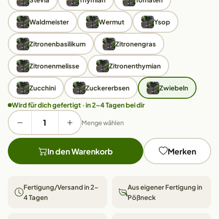
Waldmeister
Wermut
Ysop
Zitronenbasilikum
Zitronengras
Zitronenmelisse
Zitronenthymian
Zucchini
Zuckererbsen
Zwiebeln
Wird für dich gefertigt · in 2–4 Tagen bei dir
Menge wählen
In den Warenkorb
Merken
Fertigung/Versand in 2–
Aus eigener Fertigung in
4 Tagen
Pößneck