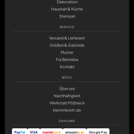
Dekoration
Haushalt & Küche
Stempel
SERVICE
Versand & Lieferzeit
Größen & Gebinde
Muster
Für Betriebe
Kontakt
BÜTIC
Über uns
Nachhaltigkeit
Werkstatt Pößneck
klemmbrett.de
ZAHLUNG
Pay
Pal
VISA
master
card
amazon
pay
Google Pay