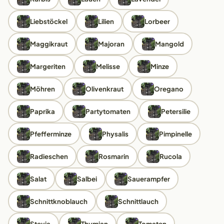
Liebstöckel
Lilien
Lorbeer
Maggikraut
Majoran
Mangold
Margeriten
Melisse
Minze
Möhren
Olivenkraut
Oregano
Paprika
Partytomaten
Petersilie
Pfefferminze
Physalis
Pimpinelle
Radieschen
Rosmarin
Rucola
Salat
Salbei
Sauerampfer
Schnittknoblauch
Schnittlauch
Stevia
Thymian
Tomaten