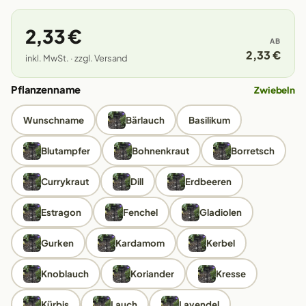
2,33 €
AB
2,33 €
inkl. MwSt. · zzgl. Versand
Pflanzenname
Zwiebeln
Wunschname
Bärlauch
Basilikum
Blutampfer
Bohnenkraut
Borretsch
Currykraut
Dill
Erdbeeren
Estragon
Fenchel
Gladiolen
Gurken
Kardamom
Kerbel
Knoblauch
Koriander
Kresse
Kürbis
Lauch
Lavendel