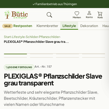
Familienbetrieb aus Thüringen
Konto
Merken
Korb
Restposten
Klemmbretter
Lifestyle
Dekoration
Hau
SALE
Start
›
Lifestyle
›
Schilder
›
Pflanzschilder
›
PLEXIGLAS® Pflanzschilder Slave grau tra...
Art.-Nr. 157
EIGENE FERTIGUNG
PLEXIGLAS® Pflanzschilder Slave
grau transparent
Wetterfeste und sehr elegante Pflanzschilder Slave,
Beetschilder, Kräuterschilder, Pflanzenstecker mit
vielen Namen oder Wunschname