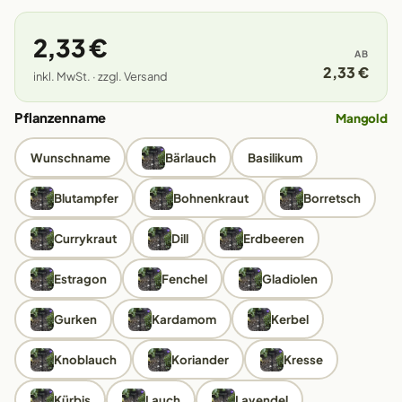
2,33 €
AB
2,33 €
inkl. MwSt. · zzgl. Versand
Pflanzenname
Mangold
Wunschname
Bärlauch
Basilikum
Blutampfer
Bohnenkraut
Borretsch
Currykraut
Dill
Erdbeeren
Estragon
Fenchel
Gladiolen
Gurken
Kardamom
Kerbel
Knoblauch
Koriander
Kresse
Kürbis
Lauch
Lavendel