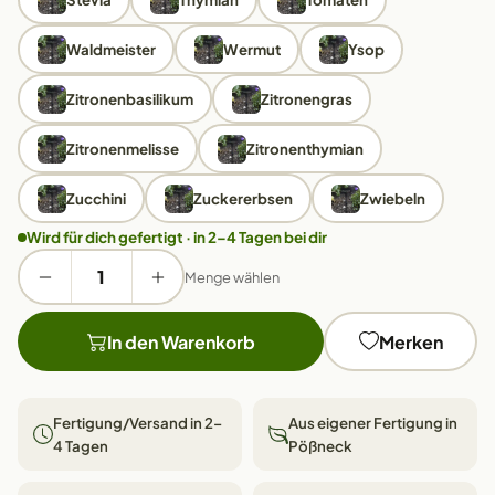
Waldmeister
Wermut
Ysop
Zitronenbasilikum
Zitronengras
Zitronenmelisse
Zitronenthymian
Zucchini
Zuckererbsen
Zwiebeln
Wird für dich gefertigt · in 2–4 Tagen bei dir
Menge wählen
In den Warenkorb
Merken
Fertigung/Versand in 2–
Aus eigener Fertigung in
4 Tagen
Pößneck