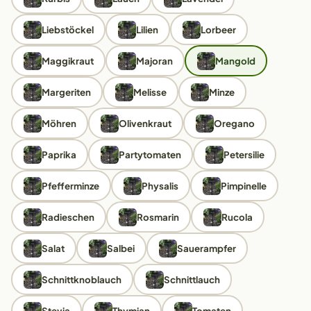
Liebstöckel
Lilien
Lorbeer
Maggikraut
Majoran
Mangold
Margeriten
Melisse
Minze
Möhren
Olivenkraut
Oregano
Paprika
Partytomaten
Petersilie
Pfefferminze
Physalis
Pimpinelle
Radieschen
Rosmarin
Rucola
Salat
Salbei
Sauerampfer
Schnittknoblauch
Schnittlauch
Stevia
Thymian
Tomaten