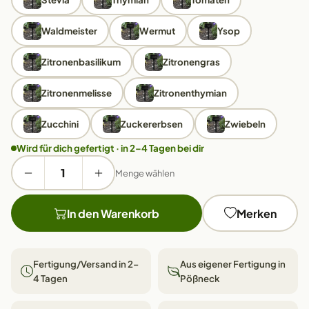
Waldmeister
Wermut
Ysop
Zitronenbasilikum
Zitronengras
Zitronenmelisse
Zitronenthymian
Zucchini
Zuckererbsen
Zwiebeln
Wird für dich gefertigt · in 2–4 Tagen bei dir
Menge wählen
In den Warenkorb
Merken
Fertigung/Versand in 2–
Aus eigener Fertigung in
4 Tagen
Pößneck