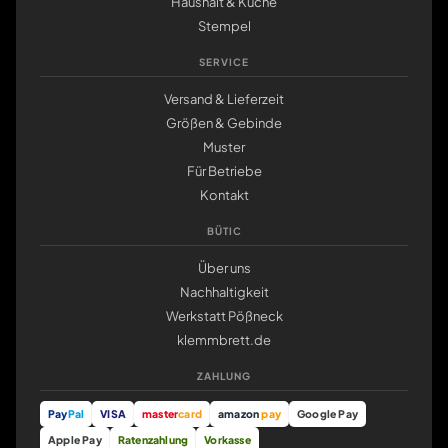
Haushalt & Küche
Stempel
SERVICE
Versand & Lieferzeit
Größen & Gebinde
Muster
Für Betriebe
Kontakt
BÜTIC
Über uns
Nachhaltigkeit
Werkstatt Pößneck
klemmbrett.de
ZAHLUNG
Pay
Pal
VISA
master
card
amazon
pay
Google Pay
Apple Pay
Ratenzahlung
Vorkasse