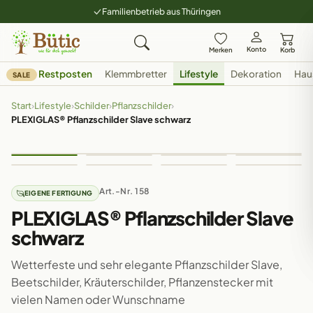
Familienbetrieb aus Thüringen
Konto
Merken
Korb
Restposten
Klemmbretter
Lifestyle
Dekoration
Hau
SALE
Start
›
Lifestyle
›
Schilder
›
Pflanzschilder
›
PLEXIGLAS® Pflanzschilder Slave schwarz
Art.-Nr. 158
EIGENE FERTIGUNG
PLEXIGLAS® Pflanzschilder Slave
schwarz
Wetterfeste und sehr elegante Pflanzschilder Slave,
Beetschilder, Kräuterschilder, Pflanzenstecker mit
vielen Namen oder Wunschname