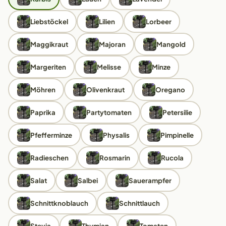
Liebstöckel
Lilien
Lorbeer
Maggikraut
Majoran
Mangold
Margeriten
Melisse
Minze
Möhren
Olivenkraut
Oregano
Paprika
Partytomaten
Petersilie
Pfefferminze
Physalis
Pimpinelle
Radieschen
Rosmarin
Rucola
Salat
Salbei
Sauerampfer
Schnittknoblauch
Schnittlauch
Stevia
Thymian
Tomaten