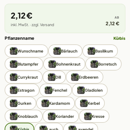
2,12 €
AB
2,12 €
inkl. MwSt. · zzgl. Versand
Pflanzenname
Kürbis
Wunschname
Bärlauch
Basilikum
Blutampfer
Bohnenkraut
Borretsch
Currykraut
Dill
Erdbeeren
Estragon
Fenchel
Gladiolen
Gurken
Kardamom
Kerbel
Knoblauch
Koriander
Kresse
Kürbis
Lauch
Lavendel