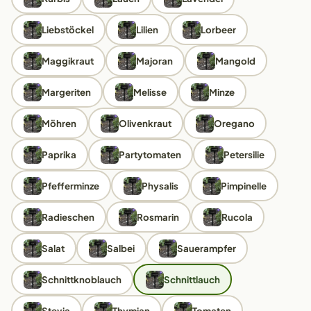
Liebstöckel
Lilien
Lorbeer
Maggikraut
Majoran
Mangold
Margeriten
Melisse
Minze
Möhren
Olivenkraut
Oregano
Paprika
Partytomaten
Petersilie
Pfefferminze
Physalis
Pimpinelle
Radieschen
Rosmarin
Rucola
Salat
Salbei
Sauerampfer
Schnittknoblauch
Schnittlauch
Stevia
Thymian
Tomaten