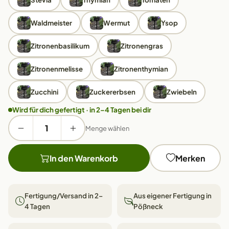
Waldmeister
Wermut
Ysop
Zitronenbasilikum
Zitronengras
Zitronenmelisse
Zitronenthymian
Zucchini
Zuckererbsen
Zwiebeln
Wird für dich gefertigt · in 2–4 Tagen bei dir
Menge wählen
In den Warenkorb
Merken
Fertigung/Versand in 2–
Aus eigener Fertigung in
4 Tagen
Pößneck