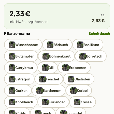
2,33 €
AB
2,33 €
inkl. MwSt. · zzgl. Versand
Pflanzenname
Schnittlauch
Wunschname
Bärlauch
Basilikum
Blutampfer
Bohnenkraut
Borretsch
Currykraut
Dill
Erdbeeren
Estragon
Fenchel
Gladiolen
Gurken
Kardamom
Kerbel
Knoblauch
Koriander
Kresse
Kürbis
Lauch
Lavendel