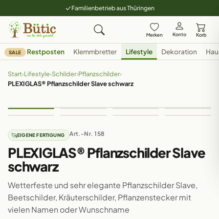
Familienbetrieb aus Thüringen
Konto
Merken
Korb
Restposten
Klemmbretter
Lifestyle
Dekoration
Hau
SALE
Start
›
Lifestyle
›
Schilder
›
Pflanzschilder
›
PLEXIGLAS® Pflanzschilder Slave schwarz
Art.-Nr. 158
EIGENE FERTIGUNG
PLEXIGLAS® Pflanzschilder Slave
schwarz
Wetterfeste und sehr elegante Pflanzschilder Slave,
Beetschilder, Kräuterschilder, Pflanzenstecker mit
vielen Namen oder Wunschname