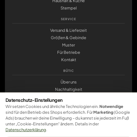
Haushalt & Küche
Stempel
SERVICE
Versand & Lieferzeit
Größen & Gebinde
Muster
Für Betriebe
Kontakt
BÜTIC
Über uns
Nachhaltigkeit
Werkstatt Pößneck
Datenschutz-Einstellungen
klemmbrett.de
Wir setzen Cookies und ähnliche Technologien ein.
Notwendige
sind für den Betrieb des Shops erforderlich. Für
Marketing
(Google
ZAHLUNG
Ads) brauchen wir deine Einwilligung – du kannst sie jederzeit im Fuß
unter „Cookie-Einstellungen“ ändern. Details in der
Pay
Pal
VISA
master
card
amazon
pay
Google Pay
Datenschutzerklärung
.
Apple Pay
Ratenzahlung
Vorkasse