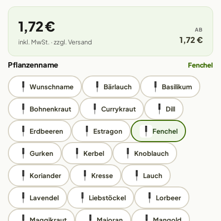
1,72 €
AB
1,72 €
inkl. MwSt. · zzgl. Versand
Pflanzenname
Fenchel
Wunschname
Bärlauch
Basilikum
Bohnenkraut
Currykraut
Dill
Erdbeeren
Estragon
Fenchel
Gurken
Kerbel
Knoblauch
Koriander
Kresse
Lauch
Lavendel
Liebstöckel
Lorbeer
Maggikraut
Majoran
Mangold