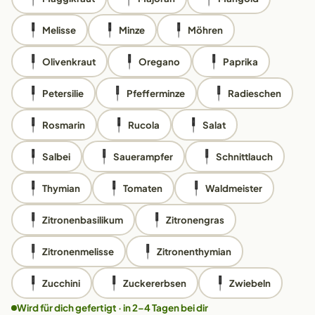
Melisse
Minze
Möhren
Olivenkraut
Oregano
Paprika
Petersilie
Pfefferminze
Radieschen
Rosmarin
Rucola
Salat
Salbei
Sauerampfer
Schnittlauch
Thymian
Tomaten
Waldmeister
Zitronenbasilikum
Zitronengras
Zitronenmelisse
Zitronenthymian
Zucchini
Zuckererbsen
Zwiebeln
Wird für dich gefertigt · in 2–4 Tagen bei dir