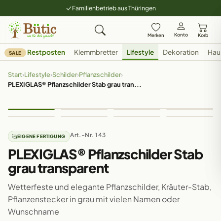
Familienbetrieb aus Thüringen
Konto
Merken
Korb
Restposten
Klemmbretter
Lifestyle
Dekoration
Hau
SALE
Start
›
Lifestyle
›
Schilder
›
Pflanzschilder
›
PLEXIGLAS® Pflanzschilder Stab grau tran...
Art.-Nr. 143
EIGENE FERTIGUNG
PLEXIGLAS® Pflanzschilder Stab
grau transparent
Wetterfeste und elegante Pflanzschilder, Kräuter-Stab,
Pflanzenstecker in grau mit vielen Namen oder
Wunschname