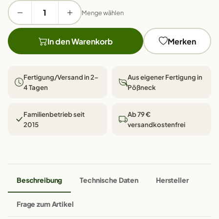
Menge wählen
In den Warenkorb
Merken
Fertigung/Versand in 2–
Aus eigener Fertigung in
4 Tagen
Pößneck
Familienbetrieb seit
Ab 79 €
2015
versandkostenfrei
Beschreibung
Technische Daten
Hersteller
Frage zum Artikel