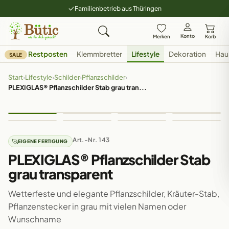
Familienbetrieb aus Thüringen
Konto
Merken
Korb
Restposten
Klemmbretter
Lifestyle
Dekoration
Hau
SALE
Start
›
Lifestyle
›
Schilder
›
Pflanzschilder
›
PLEXIGLAS® Pflanzschilder Stab grau tran...
Art.-Nr. 143
EIGENE FERTIGUNG
PLEXIGLAS® Pflanzschilder Stab
grau transparent
Wetterfeste und elegante Pflanzschilder, Kräuter-Stab,
Pflanzenstecker in grau mit vielen Namen oder
Wunschname