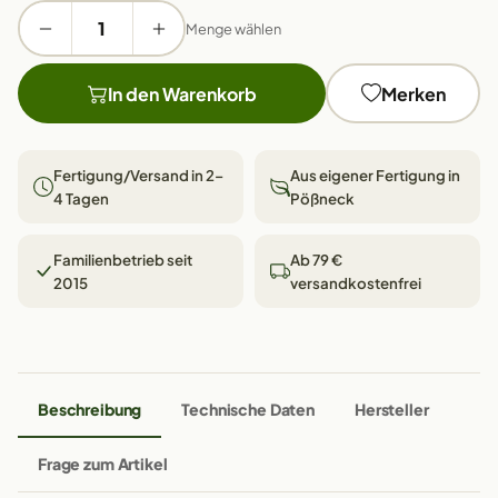
Menge wählen
In den Warenkorb
Merken
Fertigung/Versand in 2–
Aus eigener Fertigung in
4 Tagen
Pößneck
Familienbetrieb seit
Ab 79 €
2015
versandkostenfrei
Beschreibung
Technische Daten
Hersteller
Frage zum Artikel