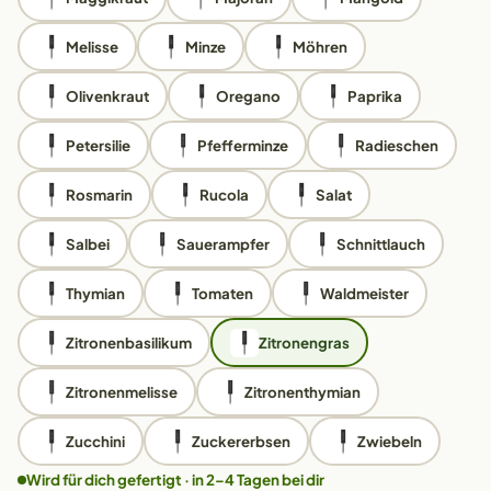
Melisse
Minze
Möhren
Olivenkraut
Oregano
Paprika
Petersilie
Pfefferminze
Radieschen
Rosmarin
Rucola
Salat
Salbei
Sauerampfer
Schnittlauch
Thymian
Tomaten
Waldmeister
Zitronenbasilikum
Zitronengras
Zitronenmelisse
Zitronenthymian
Zucchini
Zuckererbsen
Zwiebeln
Wird für dich gefertigt · in 2–4 Tagen bei dir