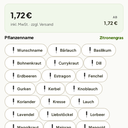
1,72 €
AB
1,72 €
inkl. MwSt. · zzgl. Versand
Pflanzenname
Zitronengras
Wunschname
Bärlauch
Basilikum
Bohnenkraut
Currykraut
Dill
Erdbeeren
Estragon
Fenchel
Gurken
Kerbel
Knoblauch
Koriander
Kresse
Lauch
Lavendel
Liebstöckel
Lorbeer
Maggikraut
Majoran
Mangold