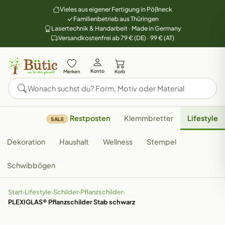
Vieles aus eigener Fertigung in Pößneck
Familienbetrieb aus Thüringen
Lasertechnik & Handarbeit · Made in Germany
Versandkostenfrei ab 79 € (DE) · 99 € (AT)
Konto
Merken
Korb
Restposten
Klemmbretter
Lifestyle
SALE
Dekoration
Haushalt
Wellness
Stempel
Schwibbögen
Start
›
Lifestyle
›
Schilder
›
Pflanzschilder
›
PLEXIGLAS® Pflanzschilder Stab schwarz