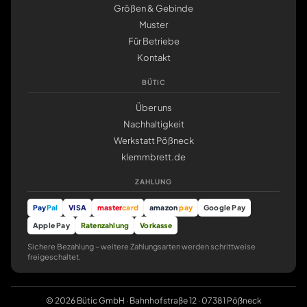
Größen & Gebinde
Muster
Für Betriebe
Kontakt
BÜTIC
Über uns
Nachhaltigkeit
Werkstatt Pößneck
klemmbrett.de
ZAHLUNG
Pay
Pal
VISA
master
card
amazon
pay
Google Pay
Apple Pay
Ratenzahlung
Vorkasse
Sichere Bezahlung – weitere Zahlungsarten werden schrittweise
freigeschaltet.
© 2026 Bütic GmbH · Bahnhofstraße 12 · 07381 Pößneck