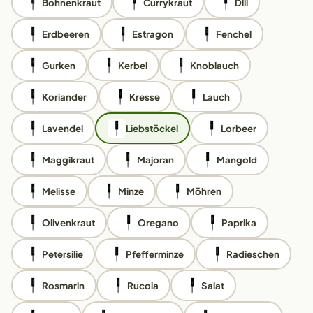
Bohnenkraut
Currykraut
Dill
Erdbeeren
Estragon
Fenchel
Gurken
Kerbel
Knoblauch
Koriander
Kresse
Lauch
Lavendel
Liebstöckel
Lorbeer
Maggikraut
Majoran
Mangold
Melisse
Minze
Möhren
Olivenkraut
Oregano
Paprika
Petersilie
Pfefferminze
Radieschen
Rosmarin
Rucola
Salat