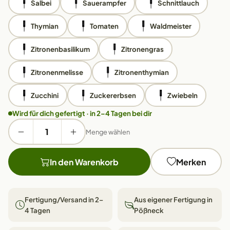
Salbei
Sauerampfer
Schnittlauch
Thymian
Tomaten
Waldmeister
Zitronenbasilikum
Zitronengras
Zitronenmelisse
Zitronenthymian
Zucchini
Zuckererbsen
Zwiebeln
Wird für dich gefertigt · in 2–4 Tagen bei dir
Menge wählen
In den Warenkorb
Merken
Fertigung/Versand in 2–
Aus eigener Fertigung in
4 Tagen
Pößneck