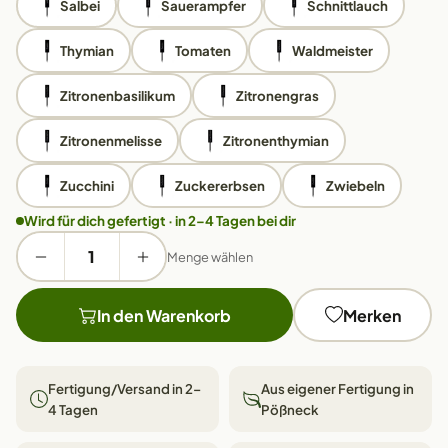
Salbei
Sauerampfer
Schnittlauch
Thymian
Tomaten
Waldmeister
Zitronenbasilikum
Zitronengras
Zitronenmelisse
Zitronenthymian
Zucchini
Zuckererbsen
Zwiebeln
Wird für dich gefertigt · in 2–4 Tagen bei dir
Menge wählen
In den Warenkorb
Merken
Fertigung/Versand in 2–
Aus eigener Fertigung in
4 Tagen
Pößneck