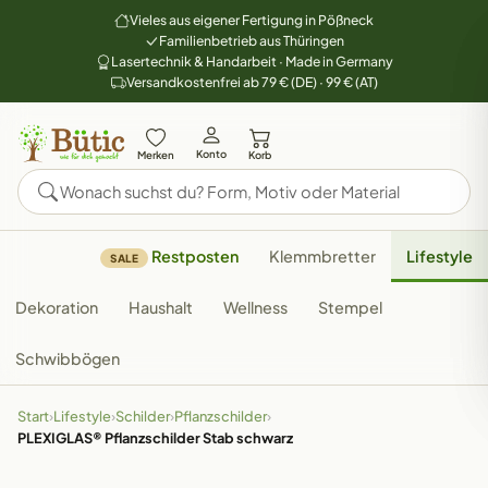
Vieles aus eigener Fertigung in Pößneck
Familienbetrieb aus Thüringen
Lasertechnik & Handarbeit · Made in Germany
Versandkostenfrei ab 79 € (DE) · 99 € (AT)
Konto
Merken
Korb
Restposten
Klemmbretter
Lifestyle
SALE
Dekoration
Haushalt
Wellness
Stempel
Schwibbögen
Start
›
Lifestyle
›
Schilder
›
Pflanzschilder
›
PLEXIGLAS® Pflanzschilder Stab schwarz