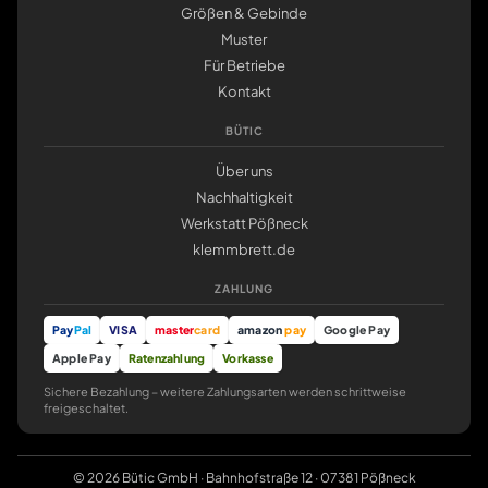
Größen & Gebinde
Muster
Für Betriebe
Kontakt
BÜTIC
Über uns
Nachhaltigkeit
Werkstatt Pößneck
klemmbrett.de
ZAHLUNG
Pay
Pal
VISA
master
card
amazon
pay
Google Pay
Apple Pay
Ratenzahlung
Vorkasse
Sichere Bezahlung – weitere Zahlungsarten werden schrittweise
freigeschaltet.
© 2026 Bütic GmbH · Bahnhofstraße 12 · 07381 Pößneck