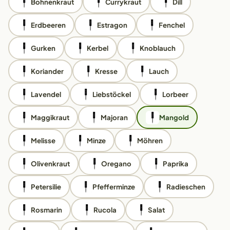
Bohnenkraut
Currykraut
Dill
Erdbeeren
Estragon
Fenchel
Gurken
Kerbel
Knoblauch
Koriander
Kresse
Lauch
Lavendel
Liebstöckel
Lorbeer
Maggikraut
Majoran
Mangold
Melisse
Minze
Möhren
Olivenkraut
Oregano
Paprika
Petersilie
Pfefferminze
Radieschen
Rosmarin
Rucola
Salat