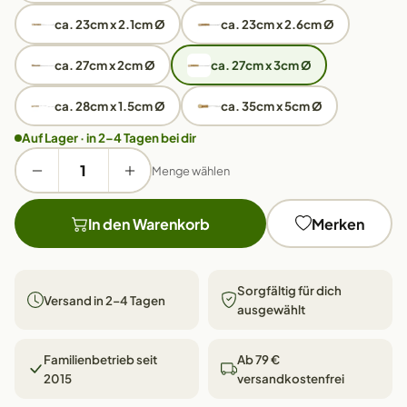
ca. 23cm x 2.1cm Ø
ca. 23cm x 2.6cm Ø
ca. 27cm x 2cm Ø
ca. 27cm x 3cm Ø
ca. 28cm x 1.5cm Ø
ca. 35cm x 5cm Ø
Auf Lager · in 2–4 Tagen bei dir
Menge wählen
In den Warenkorb
Merken
Sorgfältig für dich
Versand in 2–4 Tagen
ausgewählt
Familienbetrieb seit
Ab 79 €
2015
versandkostenfrei