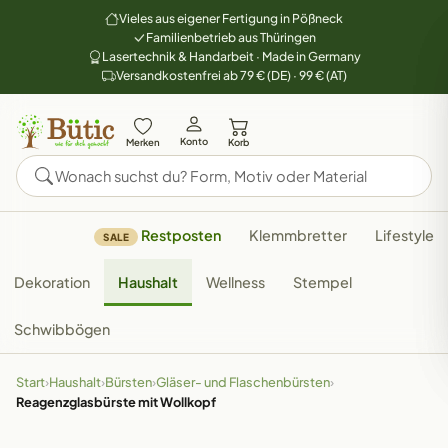
Vieles aus eigener Fertigung in Pößneck
Familienbetrieb aus Thüringen
Lasertechnik & Handarbeit · Made in Germany
Versandkostenfrei ab 79 € (DE) · 99 € (AT)
Konto
Merken
Korb
Restposten
Klemmbretter
Lifestyle
SALE
Dekoration
Haushalt
Wellness
Stempel
Schwibbögen
Start
›
Haushalt
›
Bürsten
›
Gläser- und Flaschenbürsten
›
Reagenzglasbürste mit Wollkopf