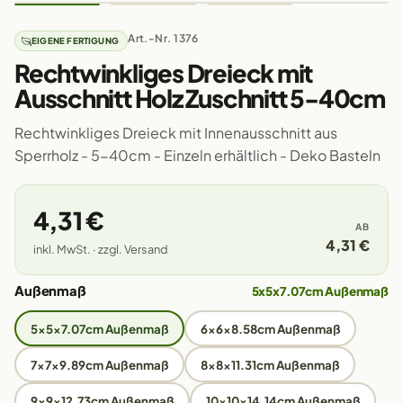
Art.-Nr. 1376
EIGENE FERTIGUNG
Rechtwinkliges Dreieck mit
Ausschnitt Holz Zuschnitt 5-40cm
Rechtwinkliges Dreieck mit Innenausschnitt aus
Sperrholz - 5-40cm - Einzeln erhältlich - Deko Basteln
4,31 €
AB
4,31 €
inkl. MwSt. · zzgl. Versand
Außenmaß
5x5x7.07cm Außenmaß
5x5x7.07cm Außenmaß
6x6x8.58cm Außenmaß
7x7x9.89cm Außenmaß
8x8x11.31cm Außenmaß
9x9x12.73cm Außenmaß
10x10x14.14cm Außenmaß