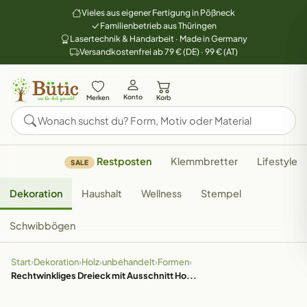
Vieles aus eigener Fertigung in Pößneck
Familienbetrieb aus Thüringen
Lasertechnik & Handarbeit · Made in Germany
Versandkostenfrei ab 79 € (DE) · 99 € (AT)
Konto
Merken
Korb
Restposten
Klemmbretter
Lifestyle
SALE
Dekoration
Haushalt
Wellness
Stempel
Schwibbögen
Start
›
Dekoration
›
Holz
›
unbehandelt
›
Formen
›
Rechtwinkliges Dreieck mit Ausschnitt Ho...