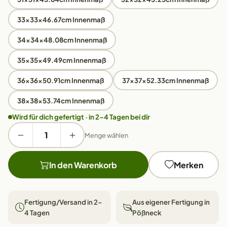
33x33x46.67cm Innenmaß
34x34x48.08cm Innenmaß
35x35x49.49cm Innenmaß
36x36x50.91cm Innenmaß
37x37x52.33cm Innenmaß
38x38x53.74cm Innenmaß
Wird für dich gefertigt · in 2–4 Tagen bei dir
Menge wählen
In den Warenkorb
Merken
Fertigung/Versand in 2–
Aus eigener Fertigung in
4 Tagen
Pößneck