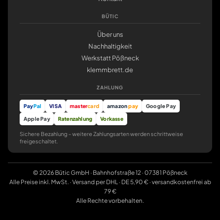
BÜTIC
Über uns
Nachhaltigkeit
Werkstatt Pößneck
klemmbrett.de
ZAHLUNG
Pay
Pal
VISA
master
card
amazon
pay
Google Pay
Apple Pay
Ratenzahlung
Vorkasse
Sichere Bezahlung – weitere Zahlungsarten werden schrittweise
freigeschaltet.
© 2026 Bütic GmbH · Bahnhofstraße 12 · 07381 Pößneck
Alle Preise inkl. MwSt. · Versand per DHL · DE 5,90 € · versandkostenfrei ab
79 €
Alle Rechte vorbehalten.