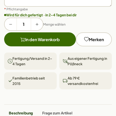
*
Pflichtangabe
Wird für dich gefertigt · in 2–4 Tagen bei dir
Menge wählen
In den Warenkorb
Merken
Fertigung/Versand in 2–
Aus eigener Fertigung in
4 Tagen
Pößneck
Familienbetrieb seit
Ab 79 €
2015
versandkostenfrei
Beschreibung
Frage zum Artikel