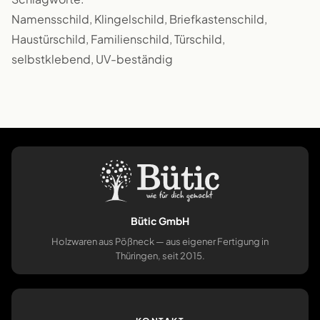
Namensschild, Klingelschild, Briefkastenschild,
Haustürschild, Familienschild, Türschild,
selbstklebend, UV-beständig
Bütic GmbH
Holzwaren aus Pößneck — aus eigener Fertigung in
Thüringen, seit 2015.