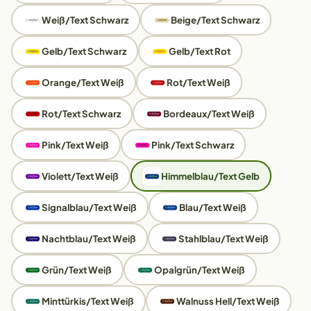
Weiß/Text Schwarz
Beige/Text Schwarz
Gelb/Text Schwarz
Gelb/Text Rot
Orange/Text Weiß
Rot/Text Weiß
Rot/Text Schwarz
Bordeaux/Text Weiß
Pink/Text Weiß
Pink/Text Schwarz
Violett/Text Weiß
Himmelblau/Text Gelb
Signalblau/Text Weiß
Blau/Text Weiß
Nachtblau/Text Weiß
Stahlblau/Text Weiß
Grün/Text Weiß
Opalgrün/Text Weiß
Minttürkis/Text Weiß
Walnuss Hell/Text Weiß