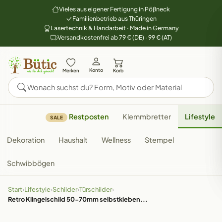
Vieles aus eigener Fertigung in Pößneck
Familienbetrieb aus Thüringen
Lasertechnik & Handarbeit · Made in Germany
Versandkostenfrei ab 79 € (DE) · 99 € (AT)
Konto
Merken
Korb
Restposten
Klemmbretter
Lifestyle
SALE
Dekoration
Haushalt
Wellness
Stempel
Schwibbögen
Start
›
Lifestyle
›
Schilder
›
Türschilder
›
Retro Klingelschild 50-70mm selbstkleben...