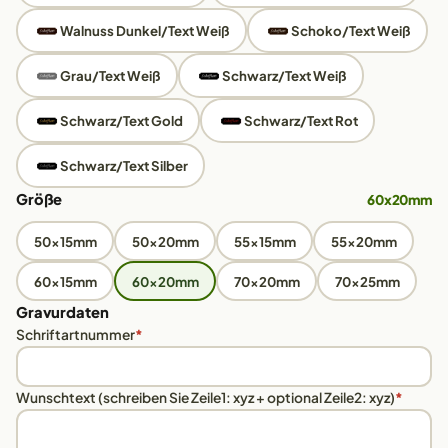
Walnuss Dunkel/Text Weiß
Schoko/Text Weiß
Grau/Text Weiß
Schwarz/Text Weiß
Schwarz/Text Gold
Schwarz/Text Rot
Schwarz/Text Silber
Größe
60x20mm
50x15mm
50x20mm
55x15mm
55x20mm
60x15mm
60x20mm
70x20mm
70x25mm
Gravurdaten
Schriftartnummer
*
Wunschtext (schreiben Sie Zeile1: xyz + optional Zeile2: xyz)
*