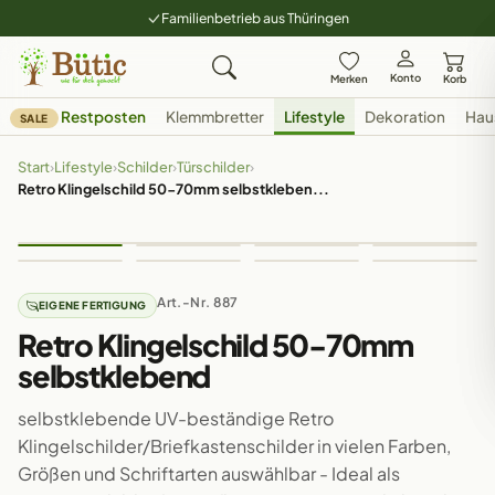
Familienbetrieb aus Thüringen
Konto
Merken
Korb
Restposten
Klemmbretter
Lifestyle
Dekoration
Hau
SALE
Start
›
Lifestyle
›
Schilder
›
Türschilder
›
Retro Klingelschild 50-70mm selbstkleben...
Art.-Nr. 887
EIGENE FERTIGUNG
Retro Klingelschild 50-70mm
selbstklebend
selbstklebende UV-beständige Retro
Klingelschilder/Briefkastenschilder in vielen Farben,
Größen und Schriftarten auswählbar - Ideal als