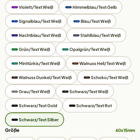
Violett/Text Weiß
Himmelblau/Text Gelb
Signalblau/Text Weiß
Blau/Text Weiß
Nachtblau/Text Weiß
Stahlblau/Text Weiß
Grün/Text Weiß
Opalgrün/Text Weiß
Minttürkis/Text Weiß
Walnuss Hell/Text Weiß
Walnuss Dunkel/Text Weiß
Schoko/Text Weiß
Grau/Text Weiß
Schwarz/Text Weiß
Schwarz/Text Gold
Schwarz/Text Rot
Schwarz/Text Silber
Größe
60x15mm