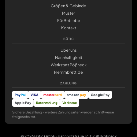
Größen & Gebinde
Muster
Für Betriebe
Kontakt
BÜTIC
Über uns
Nachhaltigkeit
Werkstatt Pößneck
klemmbrett.de
ZAHLUNG
Pay
Pal
VISA
master
card
amazon
pay
Google Pay
Apple Pay
Ratenzahlung
Vorkasse
Sichere Bezahlung – weitere Zahlungsarten werden schrittweise
freigeschaltet.
© 2026 Bütic GmbH · Bahnhofstraße 12 · 07381 Pößneck