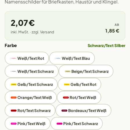
Namensschilder für Briefkasten, Haustür und Klingel.
2,07 €
AB
1,85 €
inkl. MwSt. · zzgl. Versand
Farbe
Schwarz/Text Silber
Weiß/Text Rot
Weiß/Text Blau
Weiß/Text Schwarz
Beige/Text Schwarz
Gelb/Text Schwarz
Gelb/Text Rot
Orange/Text Weiß
Rot/Text Weiß
Rot/Text Schwarz
Bordeaux/Text Weiß
Pink/Text Weiß
Pink/Text Schwarz