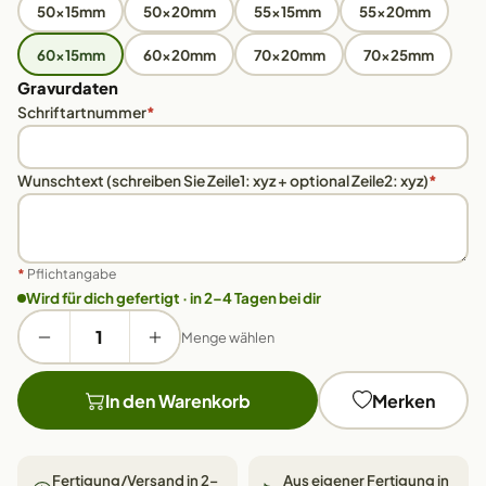
50x15mm
50x20mm
55x15mm
55x20mm
60x15mm
60x20mm
70x20mm
70x25mm
Gravurdaten
Schriftartnummer
*
Wunschtext (schreiben Sie Zeile1: xyz + optional Zeile2: xyz)
*
*
Pflichtangabe
Wird für dich gefertigt · in 2–4 Tagen bei dir
Menge wählen
In den Warenkorb
Merken
Fertigung/Versand in 2–
Aus eigener Fertigung in