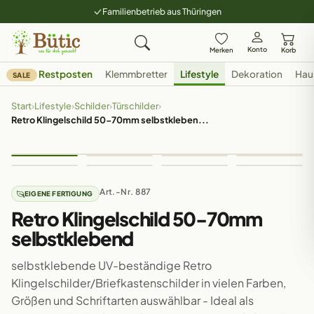
Familienbetrieb aus Thüringen
Konto
Merken
Korb
Restposten
Klemmbretter
Lifestyle
Dekoration
Hau
SALE
Start
›
Lifestyle
›
Schilder
›
Türschilder
›
Retro Klingelschild 50-70mm selbstkleben...
Art.-Nr. 887
EIGENE FERTIGUNG
Retro Klingelschild 50-70mm
selbstklebend
selbstklebende UV-beständige Retro
Klingelschilder/Briefkastenschilder in vielen Farben,
Größen und Schriftarten auswählbar - Ideal als