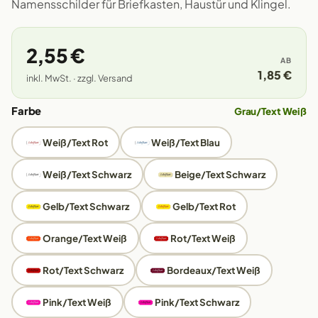
Namensschilder für Briefkasten, Haustür und Klingel.
2,55 €
AB
1,85 €
inkl. MwSt. · zzgl. Versand
Farbe
Grau/Text Weiß
Weiß/Text Rot
Weiß/Text Blau
Weiß/Text Schwarz
Beige/Text Schwarz
Gelb/Text Schwarz
Gelb/Text Rot
Orange/Text Weiß
Rot/Text Weiß
Rot/Text Schwarz
Bordeaux/Text Weiß
Pink/Text Weiß
Pink/Text Schwarz