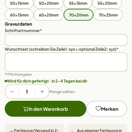
50x15mm
50x20mm
55x15mm
55x20mm
60x15mm
60x20mm
70x20mm
70x25mm
Gravurdaten
Schriftartnummer
*
Wunschtext (schreiben Sie Zeile1: xyz + optional Zeile2: xyz)
*
*
Pflichtangabe
Wird für dich gefertigt · in 2–4 Tagen bei dir
Menge wählen
In den Warenkorb
Merken
Fertigung/Versand in 2–
Aus eigener Fertigung in