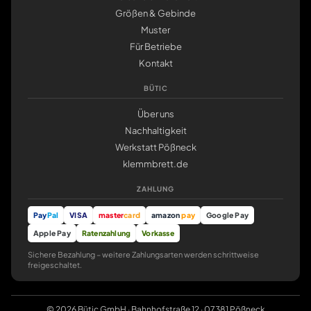
Größen & Gebinde
Muster
Für Betriebe
Kontakt
BÜTIC
Über uns
Nachhaltigkeit
Werkstatt Pößneck
klemmbrett.de
ZAHLUNG
Pay
Pal
VISA
master
card
amazon
pay
Google Pay
Apple Pay
Ratenzahlung
Vorkasse
Sichere Bezahlung – weitere Zahlungsarten werden schrittweise
freigeschaltet.
© 2026 Bütic GmbH · Bahnhofstraße 12 · 07381 Pößneck