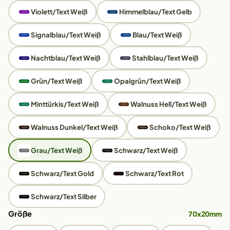
Violett/Text Weiß
Himmelblau/Text Gelb
Signalblau/Text Weiß
Blau/Text Weiß
Nachtblau/Text Weiß
Stahlblau/Text Weiß
Grün/Text Weiß
Opalgrün/Text Weiß
Minttürkis/Text Weiß
Walnuss Hell/Text Weiß
Walnuss Dunkel/Text Weiß
Schoko/Text Weiß
Grau/Text Weiß
Schwarz/Text Weiß
Schwarz/Text Gold
Schwarz/Text Rot
Schwarz/Text Silber
Größe
70x20mm