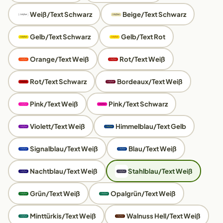
Weiß/Text Schwarz
Beige/Text Schwarz
Gelb/Text Schwarz
Gelb/Text Rot
Orange/Text Weiß
Rot/Text Weiß
Rot/Text Schwarz
Bordeaux/Text Weiß
Pink/Text Weiß
Pink/Text Schwarz
Violett/Text Weiß
Himmelblau/Text Gelb
Signalblau/Text Weiß
Blau/Text Weiß
Nachtblau/Text Weiß
Stahlblau/Text Weiß
Grün/Text Weiß
Opalgrün/Text Weiß
Minttürkis/Text Weiß
Walnuss Hell/Text Weiß