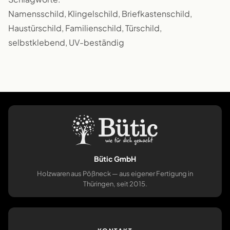
Namensschild, Klingelschild, Briefkastenschild,
Haustürschild, Familienschild, Türschild,
selbstklebend, UV-beständig
Bütic GmbH
Holzwaren aus Pößneck — aus eigener Fertigung in
Thüringen, seit 2015.