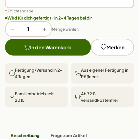
*
Pflichtangabe
Wird für dich gefertigt · in 2–4 Tagen bei dir
Menge wählen
In den Warenkorb
Merken
Fertigung/Versand in 2–
Aus eigener Fertigung in
4 Tagen
Pößneck
Familienbetrieb seit
Ab 79 €
2015
versandkostenfrei
Beschreibung
Frage zum Artikel