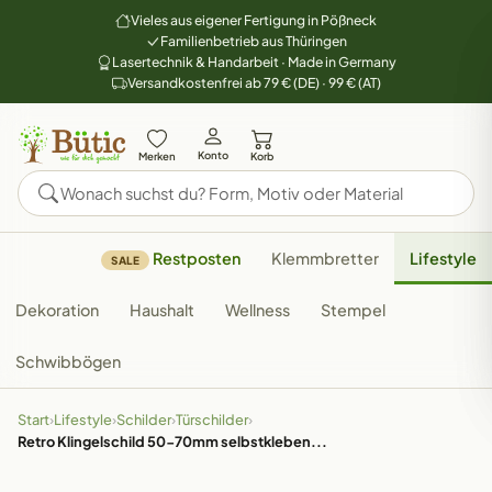
Vieles aus eigener Fertigung in Pößneck
Familienbetrieb aus Thüringen
Lasertechnik & Handarbeit · Made in Germany
Versandkostenfrei ab 79 € (DE) · 99 € (AT)
Konto
Merken
Korb
Restposten
Klemmbretter
Lifestyle
SALE
Dekoration
Haushalt
Wellness
Stempel
Schwibbögen
Start
›
Lifestyle
›
Schilder
›
Türschilder
›
Retro Klingelschild 50-70mm selbstkleben...