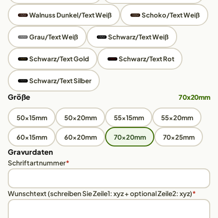
Walnuss Dunkel/Text Weiß
Schoko/Text Weiß
Grau/Text Weiß
Schwarz/Text Weiß
Schwarz/Text Gold
Schwarz/Text Rot
Schwarz/Text Silber
Größe
70x20mm
50x15mm
50x20mm
55x15mm
55x20mm
60x15mm
60x20mm
70x20mm
70x25mm
Gravurdaten
Schriftartnummer
*
Wunschtext (schreiben Sie Zeile1: xyz + optional Zeile2: xyz)
*