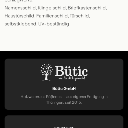
Namensschild, Klingelschild, Briefkastenschild,
Haustürschild, Familienschild, Türschild,
selbstklebend, UV-beständig
Bütic GmbH
Holzwaren aus Pößneck — aus eigener Fertigung in
Thüringen, seit 2015.