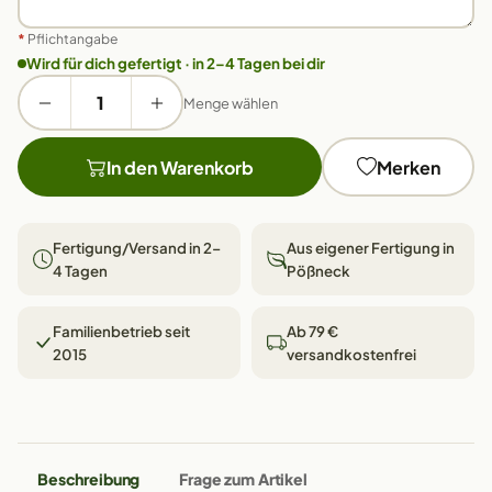
*
Pflichtangabe
Wird für dich gefertigt · in 2–4 Tagen bei dir
Menge wählen
In den Warenkorb
Merken
Fertigung/Versand in 2–
Aus eigener Fertigung in
4 Tagen
Pößneck
Familienbetrieb seit
Ab 79 €
2015
versandkostenfrei
Beschreibung
Frage zum Artikel