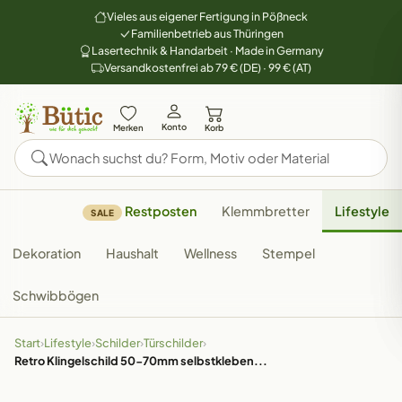
Vieles aus eigener Fertigung in Pößneck
Familienbetrieb aus Thüringen
Lasertechnik & Handarbeit · Made in Germany
Versandkostenfrei ab 79 € (DE) · 99 € (AT)
Konto
Merken
Korb
Restposten
Klemmbretter
Lifestyle
SALE
Dekoration
Haushalt
Wellness
Stempel
Schwibbögen
Start
›
Lifestyle
›
Schilder
›
Türschilder
›
Retro Klingelschild 50-70mm selbstkleben...