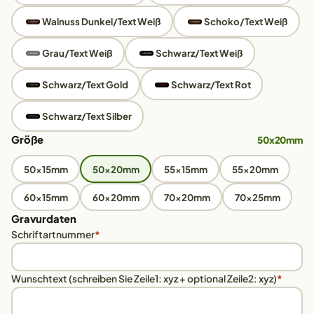
Walnuss Dunkel/Text Weiß
Schoko/Text Weiß
Grau/Text Weiß
Schwarz/Text Weiß
Schwarz/Text Gold
Schwarz/Text Rot
Schwarz/Text Silber
Größe
50x20mm
50x15mm
50x20mm
55x15mm
55x20mm
60x15mm
60x20mm
70x20mm
70x25mm
Gravurdaten
Schriftartnummer
*
Wunschtext (schreiben Sie Zeile1: xyz + optional Zeile2: xyz)
*