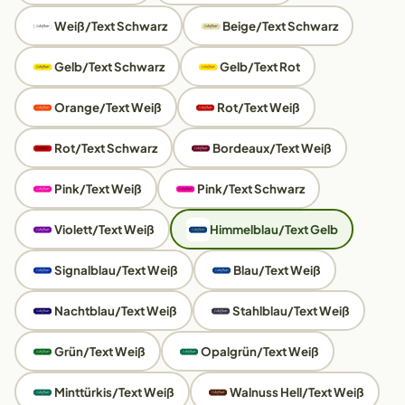
Weiß/Text Schwarz
Beige/Text Schwarz
Gelb/Text Schwarz
Gelb/Text Rot
Orange/Text Weiß
Rot/Text Weiß
Rot/Text Schwarz
Bordeaux/Text Weiß
Pink/Text Weiß
Pink/Text Schwarz
Violett/Text Weiß
Himmelblau/Text Gelb
Signalblau/Text Weiß
Blau/Text Weiß
Nachtblau/Text Weiß
Stahlblau/Text Weiß
Grün/Text Weiß
Opalgrün/Text Weiß
Minttürkis/Text Weiß
Walnuss Hell/Text Weiß