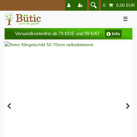
0
0,00 EUR
☰
Versandkostenfrei ab 79 €/DE und 99 €/AT
Info