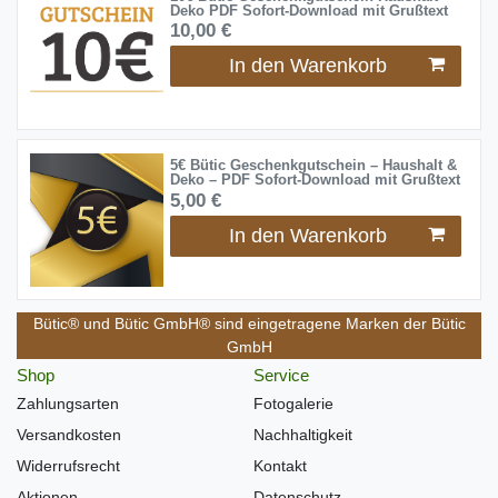
Deko PDF Sofort-Download mit Grußtext
10,00 €
In den Warenkorb
5€ Bütic Geschenkgutschein – Haushalt &
Deko – PDF Sofort-Download mit Grußtext
5,00 €
In den Warenkorb
Bütic® und Bütic GmbH® sind eingetragene Marken der Bütic
GmbH
Shop
Service
Zahlungsarten
Fotogalerie
Versandkosten
Nachhaltigkeit
Widerrufsrecht
Kontakt
Aktionen
Datenschutz