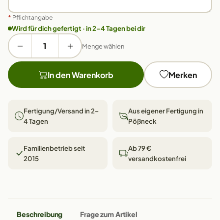
*
Pflichtangabe
Wird für dich gefertigt · in 2–4 Tagen bei dir
Menge wählen
In den Warenkorb
Merken
Fertigung/Versand in 2–
Aus eigener Fertigung in
4 Tagen
Pößneck
Familienbetrieb seit
Ab 79 €
2015
versandkostenfrei
Beschreibung
Frage zum Artikel