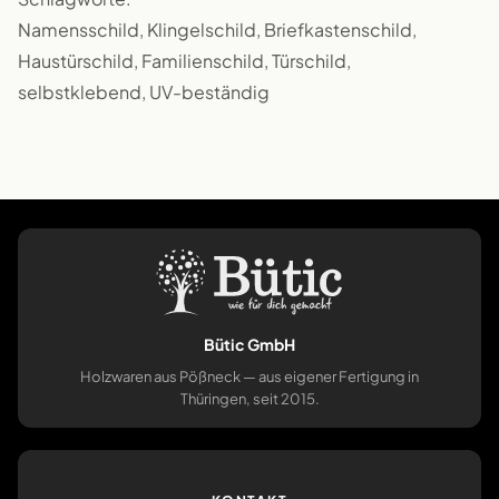
Namensschild, Klingelschild, Briefkastenschild,
Haustürschild, Familienschild, Türschild,
selbstklebend, UV-beständig
Bütic GmbH
Holzwaren aus Pößneck — aus eigener Fertigung in
Thüringen, seit 2015.