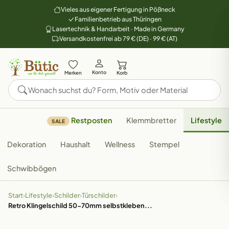
Vieles aus eigener Fertigung in Pößneck
Familienbetrieb aus Thüringen
Lasertechnik & Handarbeit · Made in Germany
Versandkostenfrei ab 79 € (DE) · 99 € (AT)
Konto
Merken
Korb
Restposten
Klemmbretter
Lifestyle
SALE
Dekoration
Haushalt
Wellness
Stempel
Schwibbögen
Start
›
Lifestyle
›
Schilder
›
Türschilder
›
Retro Klingelschild 50-70mm selbstkleben...