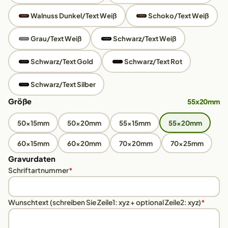
Walnuss Dunkel/Text Weiß
Schoko/Text Weiß
Grau/Text Weiß
Schwarz/Text Weiß
Schwarz/Text Gold
Schwarz/Text Rot
Schwarz/Text Silber
Größe
55x20mm
50x15mm
50x20mm
55x15mm
55x20mm
60x15mm
60x20mm
70x20mm
70x25mm
Gravurdaten
Schriftartnummer
*
Wunschtext (schreiben Sie Zeile1: xyz + optional Zeile2: xyz)
*