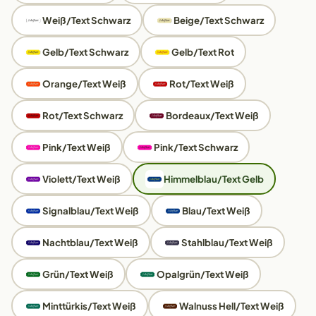
Weiß/Text Schwarz
Beige/Text Schwarz
Gelb/Text Schwarz
Gelb/Text Rot
Orange/Text Weiß
Rot/Text Weiß
Rot/Text Schwarz
Bordeaux/Text Weiß
Pink/Text Weiß
Pink/Text Schwarz
Violett/Text Weiß
Himmelblau/Text Gelb
Signalblau/Text Weiß
Blau/Text Weiß
Nachtblau/Text Weiß
Stahlblau/Text Weiß
Grün/Text Weiß
Opalgrün/Text Weiß
Minttürkis/Text Weiß
Walnuss Hell/Text Weiß