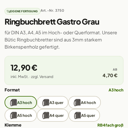
Art.-Nr. 3750
EIGENE FERTIGUNG
Ringbuchbrett Gastro Grau
für DIN A3, A4, A5 im Hoch- oder Querformat. Unsere
Bütic Ringbuchbretter sind aus 3mm starkem
Birkensperrholz gefertigt.
12,90 €
AB
4,70 €
inkl. MwSt. · zzgl. Versand
Format
A3 hoch
A3 hoch
A3 quer
A4 hoch
A5 hoch
A4 quer
A5 quer
Klemme
RB 4fach groß