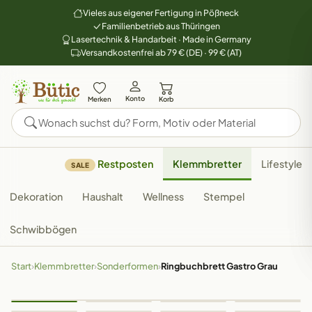
Vieles aus eigener Fertigung in Pößneck
Familienbetrieb aus Thüringen
Lasertechnik & Handarbeit · Made in Germany
Versandkostenfrei ab 79 € (DE) · 99 € (AT)
Konto
Merken
Korb
Restposten
Klemmbretter
Lifestyle
SALE
Dekoration
Haushalt
Wellness
Stempel
Schwibbögen
Start
›
Klemmbretter
›
Sonderformen
›
Ringbuchbrett Gastro Grau