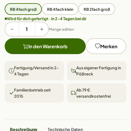
RB 4fach groß
RB 4fach klein
RB 2fach groß
Wird für dich gefertigt · in 2–4 Tagen bei dir
Menge wählen
In den Warenkorb
Merken
Fertigung/Versand in 2–
Aus eigener Fertigung in
4 Tagen
Pößneck
Familienbetrieb seit
Ab 79 €
2015
versandkostenfrei
Beschreibung
Technische Daten