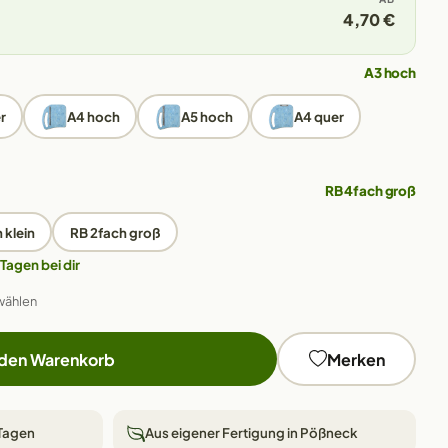
4,70 €
A3 hoch
r
A4 hoch
A5 hoch
A4 quer
RB 4fach groß
 klein
RB 2fach groß
 Tagen bei dir
wählen
 den Warenkorb
Merken
 Tagen
Aus eigener Fertigung in Pößneck