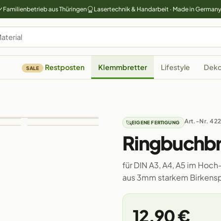
Familienbetrieb aus Thüringen
Lasertechnik & Handarbeit · Made in German
Restposten
Klemmbretter
Lifestyle
Deko
SALE
Art.-Nr. 42
EIGENE FERTIGUNG
Ringbuchbre
für DIN A3, A4, A5 im Hoc
aus 3mm starkem Birkenspe
12,90 €