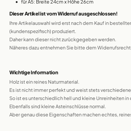
für A5: Breite 24cm x Höhe 26cm
Dieser Artikel ist vom Widerruf ausgeschlossen!
Ihre Artikelauswahl wird erst nach dem Kauf in bestellte
(kundenspezifisch) produziert.
Daher kann dieser nicht zurückgegeben werden.
Näheres dazu entnehmen Sie bitte dem Widerrufsrecht
Wichtige Information
Holz ist ein reines Naturmaterial.
Es ist nicht immer perfekt und weist stets verschiedene
So ist es unterschiedlich hell und kleine Unreinheiten i
Ebenfalls sind kleine Asteinschlüsse normal.
Aber genau diese Eigenschaften machen echtes, reines 