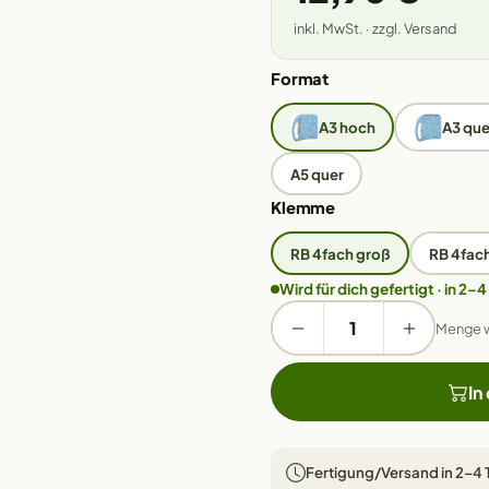
inkl. MwSt. · zzgl. Versand
Format
A3 hoch
A3 que
A5 quer
Klemme
RB 4fach groß
RB 4fach
Wird für dich gefertigt · in 2–4
Menge 
In
Fertigung/Versand in 2–4