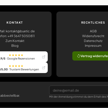
KONTAKT
RECHTLICHES
ail: kontakt@buetic.de
AGB
efon: +49 3647 5050811
Widerrufsrecht
Zum Kontakt
Datenschutz
Blog
Impressum
★★★★★
Vertrag widerrufe
,9/5
· Google Rezensionen
★★★★★
/5,00
· Trustami Bewertungen
 abbestellbar.
Mit der Anmeldung stimmst du dem Erhalt des N