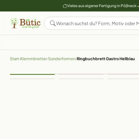
Vieles aus eigener Fertigung in Pößneck
Start
›
Klemmbretter
›
Sonderformen
›
Ringbuchbrett Gastro Hellblau