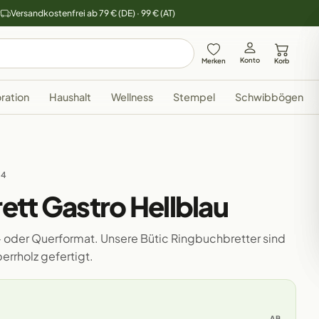
y
Versandkostenfrei ab 79 € (DE) · 99 € (AT)
Konto
Merken
Korb
ration
Haushalt
Wellness
Stempel
Schwibbögen
24
tt Gastro Hellblau
h- oder Querformat. Unsere Bütic Ringbuchbretter sind
rrholz gefertigt.
AB