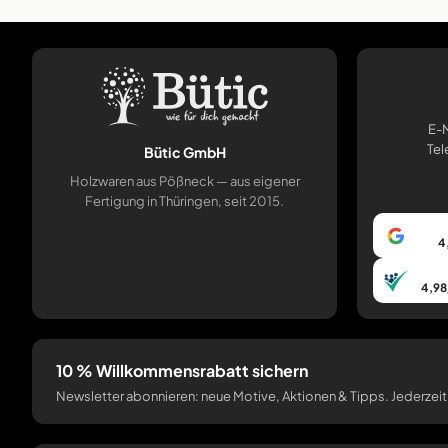
E-M
Tel
Bütic GmbH
Holzwaren aus Pößneck — aus eigener
Fertigung in Thüringen, seit 2015.
4
4,98
10 % Willkommensrabatt sichern
Newsletter abonnieren: neue Motive, Aktionen & Tipps. Jederzeit