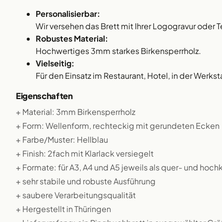
Personalisierbar:
Wir versehen das Brett mit Ihrer Logogravur oder T
Robustes Material:
Hochwertiges 3mm starkes Birkensperrholz.
Vielseitig:
Für den Einsatz im Restaurant, Hotel, in der Werksta
Eigenschaften
+ Material: 3mm Birkensperrholz
+ Form: Wellenform, rechteckig mit gerundeten Ecken
+ Farbe/Muster: Hellblau
+ Finish: 2fach mit Klarlack versiegelt
+ Formate: für A3, A4 und A5 jeweils als quer- und hoch
+ sehr stabile und robuste Ausführung
+ saubere Verarbeitungsqualität
+ Hergestellt in Thüringen