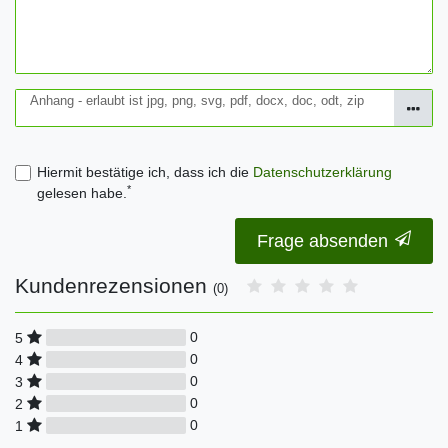
Anhang - erlaubt ist jpg, png, svg, pdf, docx, doc, odt, zip
Hiermit bestätige ich, dass ich die
Daten­schutz­erklärung
*
gelesen habe.
Frage absenden
Kundenrezensionen
(0)
0
5
0
4
0
3
0
2
0
1