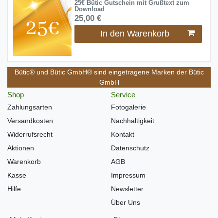
25€ Bütic Gutschein mit Grußtext zum
Download
25,00 €
In den Warenkorb
Bütic® und Bütic GmbH® sind eingetragene Marken der Bütic
GmbH
Shop
Service
Zahlungsarten
Fotogalerie
Versandkosten
Nachhaltigkeit
Widerrufsrecht
Kontakt
Aktionen
Datenschutz
Warenkorb
AGB
Kasse
Impressum
Hilfe
Newsletter
Über Uns