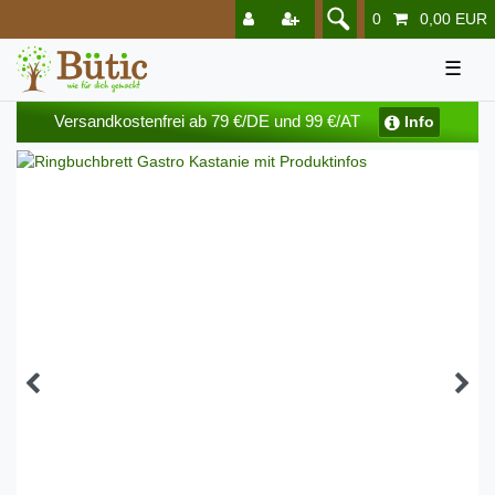
0
0,00 EUR
☰
Versandkostenfrei ab 79 €/DE und 99 €/AT
Info