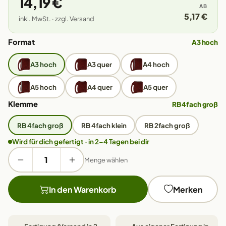
14,19 €
AB
5,17 €
inkl. MwSt. · zzgl. Versand
Format
A3 hoch
A3 hoch
A3 quer
A4 hoch
A5 hoch
A4 quer
A5 quer
Klemme
RB 4fach groß
RB 4fach groß
RB 4fach klein
RB 2fach groß
Wird für dich gefertigt · in 2–4 Tagen bei dir
Menge wählen
In den Warenkorb
Merken