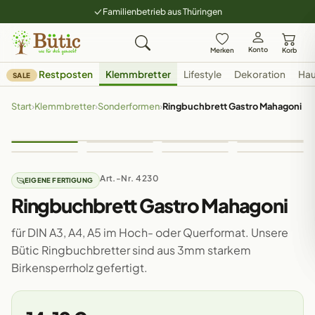
Familienbetrieb aus Thüringen
Konto
Merken
Korb
Restposten
Klemmbretter
Lifestyle
Dekoration
Hau
SALE
Start
›
Klemmbretter
›
Sonderformen
›
Ringbuchbrett Gastro Mahagoni
Art.-Nr. 4230
EIGENE FERTIGUNG
Ringbuchbrett Gastro Mahagoni
für DIN A3, A4, A5 im Hoch- oder Querformat. Unsere
Bütic Ringbuchbretter sind aus 3mm starkem
Birkensperrholz gefertigt.