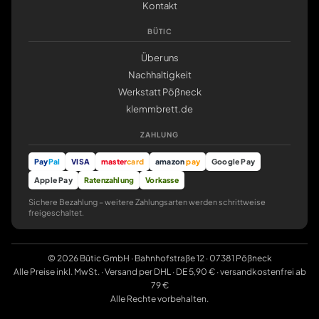
Kontakt
BÜTIC
Über uns
Nachhaltigkeit
Werkstatt Pößneck
klemmbrett.de
ZAHLUNG
Pay
Pal
VISA
master
card
amazon
pay
Google Pay
Apple Pay
Ratenzahlung
Vorkasse
Sichere Bezahlung – weitere Zahlungsarten werden schrittweise
freigeschaltet.
© 2026 Bütic GmbH · Bahnhofstraße 12 · 07381 Pößneck
Alle Preise inkl. MwSt. · Versand per DHL · DE 5,90 € · versandkostenfrei ab
79 €
Alle Rechte vorbehalten.