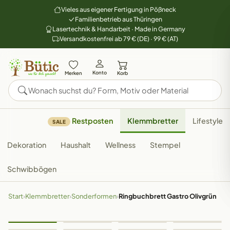
Vieles aus eigener Fertigung in Pößneck
Familienbetrieb aus Thüringen
Lasertechnik & Handarbeit · Made in Germany
Versandkostenfrei ab 79 € (DE) · 99 € (AT)
Konto
Merken
Korb
Restposten
Klemmbretter
Lifestyle
SALE
Dekoration
Haushalt
Wellness
Stempel
Schwibbögen
Start
›
Klemmbretter
›
Sonderformen
›
Ringbuchbrett Gastro Olivgrün