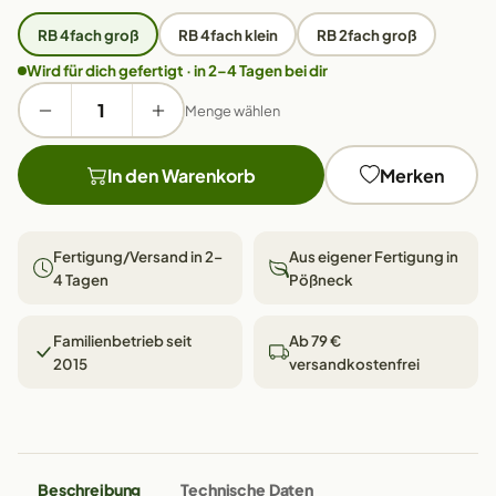
RB 4fach groß
RB 4fach klein
RB 2fach groß
Wird für dich gefertigt · in 2–4 Tagen bei dir
Menge wählen
In den Warenkorb
Merken
Fertigung/Versand in 2–
Aus eigener Fertigung in
4 Tagen
Pößneck
Familienbetrieb seit
Ab 79 €
2015
versandkostenfrei
Beschreibung
Technische Daten