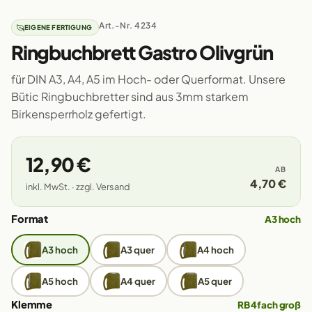
Art.-Nr. 4234
EIGENE FERTIGUNG
Ringbuchbrett Gastro Olivgrün
für DIN A3, A4, A5 im Hoch- oder Querformat. Unsere
Bütic Ringbuchbretter sind aus 3mm starkem
Birkensperrholz gefertigt.
12,90 €
AB
4,70 €
inkl. MwSt. · zzgl. Versand
Format
A3 hoch
A3 hoch
A3 quer
A4 hoch
A5 hoch
A4 quer
A5 quer
Klemme
RB 4fach groß