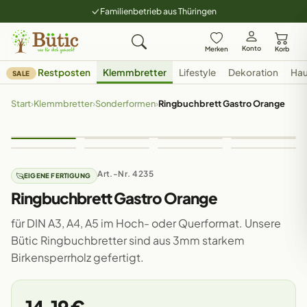
Familienbetrieb aus Thüringen
Konto
Merken
Korb
Restposten
Klemmbretter
Lifestyle
Dekoration
Hau
SALE
Start
›
Klemmbretter
›
Sonderformen
›
Ringbuchbrett Gastro Orange
Art.-Nr. 4235
EIGENE FERTIGUNG
Ringbuchbrett Gastro Orange
für DIN A3, A4, A5 im Hoch- oder Querformat. Unsere
Bütic Ringbuchbretter sind aus 3mm starkem
Birkensperrholz gefertigt.