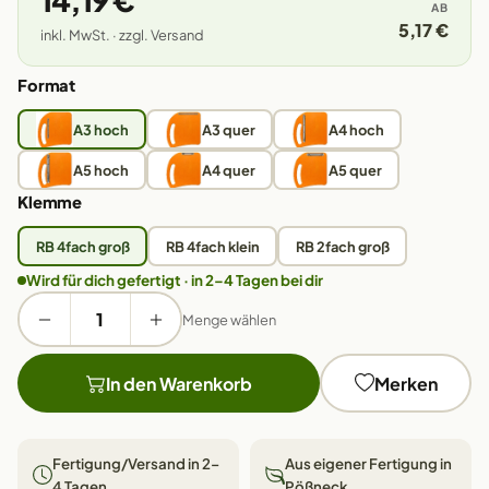
14,19 €
AB
5,17 €
inkl. MwSt. · zzgl. Versand
Format
A3 hoch
A3 quer
A4 hoch
A5 hoch
A4 quer
A5 quer
Klemme
RB 4fach groß
RB 4fach klein
RB 2fach groß
Wird für dich gefertigt · in 2–4 Tagen bei dir
Menge wählen
In den Warenkorb
Merken
Fertigung/Versand in 2–
Aus eigener Fertigung in
4 Tagen
Pößneck