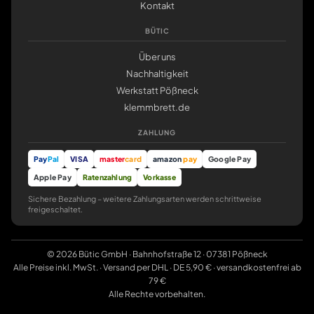
Kontakt
BÜTIC
Über uns
Nachhaltigkeit
Werkstatt Pößneck
klemmbrett.de
ZAHLUNG
Pay
Pal
VISA
master
card
amazon
pay
Google Pay
Apple Pay
Ratenzahlung
Vorkasse
Sichere Bezahlung – weitere Zahlungsarten werden schrittweise
freigeschaltet.
© 2026 Bütic GmbH · Bahnhofstraße 12 · 07381 Pößneck
Alle Preise inkl. MwSt. · Versand per DHL · DE 5,90 € · versandkostenfrei ab
79 €
Alle Rechte vorbehalten.