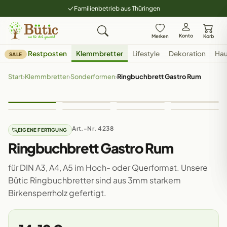
Familienbetrieb aus Thüringen
Konto
Merken
Korb
Restposten
Klemmbretter
Lifestyle
Dekoration
Hau
SALE
Start
›
Klemmbretter
›
Sonderformen
›
Ringbuchbrett Gastro Rum
Art.-Nr. 4238
EIGENE FERTIGUNG
Ringbuchbrett Gastro Rum
für DIN A3, A4, A5 im Hoch- oder Querformat. Unsere
Bütic Ringbuchbretter sind aus 3mm starkem
Birkensperrholz gefertigt.