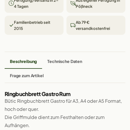
Fertigung/Versand in 2–
Aus eigener Fertigung in
4 Tagen
Pößneck
Familienbetrieb seit
Ab 79 €
2015
versandkostenfrei
Beschreibung
Technische Daten
Frage zum Artikel
Ringbuchbrett Gastro Rum
Bütic Ringbuchbrett Gastro für A3, A4 oder A5 Format,
hoch oder quer.
Die Griffmulde dient zum Festhalten oder zum
Aufhängen.