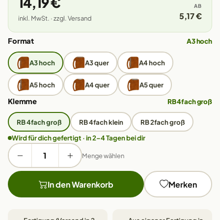
14,19 €
AB
5,17 €
inkl. MwSt. · zzgl. Versand
Format
A3 hoch
A3 hoch
A3 quer
A4 hoch
A5 hoch
A4 quer
A5 quer
Klemme
RB 4fach groß
RB 4fach groß
RB 4fach klein
RB 2fach groß
Wird für dich gefertigt · in 2–4 Tagen bei dir
Menge wählen
In den Warenkorb
Merken