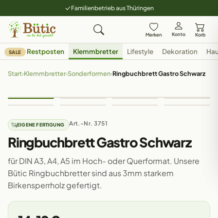
Familienbetrieb aus Thüringen
Konto
Merken
Korb
Restposten
Klemmbretter
Lifestyle
Dekoration
Hau
SALE
Start
›
Klemmbretter
›
Sonderformen
›
Ringbuchbrett Gastro Schwarz
Art.-Nr. 3751
EIGENE FERTIGUNG
Ringbuchbrett Gastro Schwarz
für DIN A3, A4, A5 im Hoch- oder Querformat. Unsere
Bütic Ringbuchbretter sind aus 3mm starkem
Birkensperrholz gefertigt.