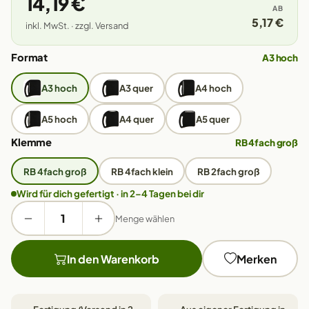
14,19 €
AB
5,17 €
inkl. MwSt. · zzgl. Versand
Format
A3 hoch
A3 hoch
A3 quer
A4 hoch
A5 hoch
A4 quer
A5 quer
Klemme
RB 4fach groß
RB 4fach groß
RB 4fach klein
RB 2fach groß
Wird für dich gefertigt · in 2–4 Tagen bei dir
Menge wählen
In den Warenkorb
Merken