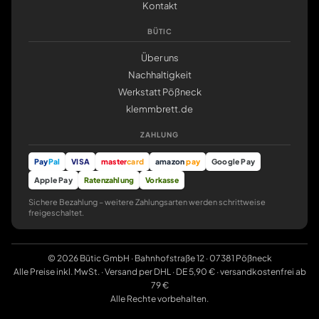
Kontakt
BÜTIC
Über uns
Nachhaltigkeit
Werkstatt Pößneck
klemmbrett.de
ZAHLUNG
Pay
Pal
VISA
master
card
amazon
pay
Google Pay
Apple Pay
Ratenzahlung
Vorkasse
Sichere Bezahlung – weitere Zahlungsarten werden schrittweise
freigeschaltet.
© 2026 Bütic GmbH · Bahnhofstraße 12 · 07381 Pößneck
Alle Preise inkl. MwSt. · Versand per DHL · DE 5,90 € · versandkostenfrei ab
79 €
Alle Rechte vorbehalten.