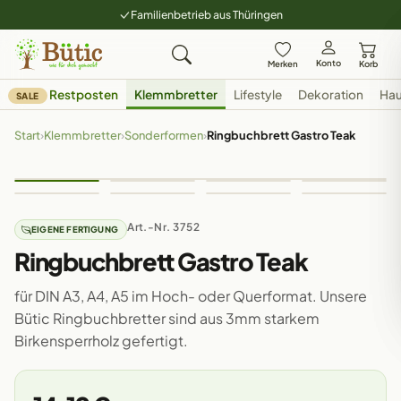
Familienbetrieb aus Thüringen
Konto
Merken
Korb
Restposten
Klemmbretter
Lifestyle
Dekoration
Hau
SALE
Start
›
Klemmbretter
›
Sonderformen
›
Ringbuchbrett Gastro Teak
Art.-Nr. 3752
EIGENE FERTIGUNG
Ringbuchbrett Gastro Teak
für DIN A3, A4, A5 im Hoch- oder Querformat. Unsere
Bütic Ringbuchbretter sind aus 3mm starkem
Birkensperrholz gefertigt.