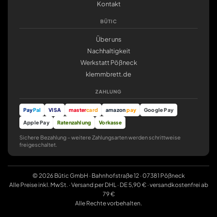
Kontakt
BÜTIC
Über uns
Nachhaltigkeit
Werkstatt Pößneck
klemmbrett.de
ZAHLUNG
Pay
Pal
VISA
master
card
amazon
pay
Google Pay
Apple Pay
Ratenzahlung
Vorkasse
Sichere Bezahlung – weitere Zahlungsarten werden schrittweise
freigeschaltet.
© 2026 Bütic GmbH · Bahnhofstraße 12 · 07381 Pößneck
Alle Preise inkl. MwSt. · Versand per DHL · DE 5,90 € · versandkostenfrei ab
79 €
Alle Rechte vorbehalten.