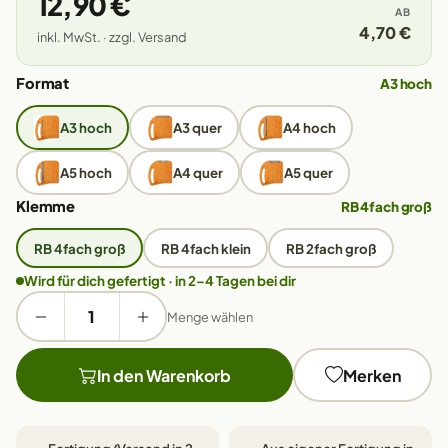
12,90 €
AB
4,70 €
inkl. MwSt. · zzgl. Versand
Format
A3 hoch
A3 hoch
A3 quer
A4 hoch
A5 hoch
A4 quer
A5 quer
Klemme
RB 4fach groß
RB 4fach groß
RB 4fach klein
RB 2fach groß
Wird für dich gefertigt · in 2–4 Tagen bei dir
Menge wählen
In den Warenkorb
Merken