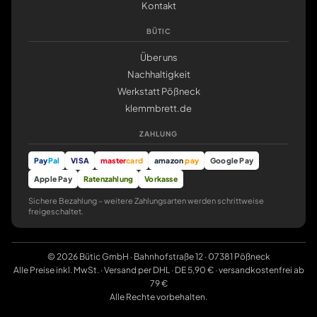
Kontakt
BÜTIC
Über uns
Nachhaltigkeit
Werkstatt Pößneck
klemmbrett.de
ZAHLUNG
Pay
Pal
VISA
master
card
amazon
pay
Google Pay
Apple Pay
Ratenzahlung
Vorkasse
Sichere Bezahlung – weitere Zahlungsarten werden schrittweise
freigeschaltet.
© 2026 Bütic GmbH · Bahnhofstraße 12 · 07381 Pößneck
Alle Preise inkl. MwSt. · Versand per DHL · DE 5,90 € · versandkostenfrei ab
79 €
Alle Rechte vorbehalten.