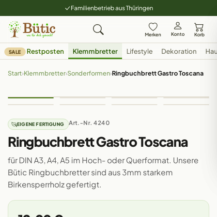
Familienbetrieb aus Thüringen
Konto
Merken
Korb
Restposten
Klemmbretter
Lifestyle
Dekoration
Hau
SALE
Start
›
Klemmbretter
›
Sonderformen
›
Ringbuchbrett Gastro Toscana
Art.-Nr. 4240
EIGENE FERTIGUNG
Ringbuchbrett Gastro Toscana
für DIN A3, A4, A5 im Hoch- oder Querformat. Unsere
Bütic Ringbuchbretter sind aus 3mm starkem
Birkensperrholz gefertigt.