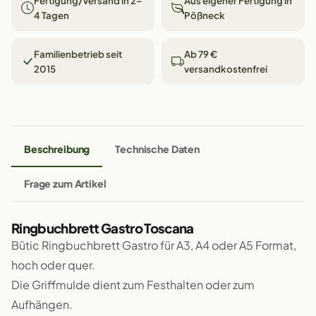
Fertigung/Versand in 2–
Aus eigener Fertigung in
4 Tagen
Pößneck
Familienbetrieb seit
Ab 79 €
2015
versandkostenfrei
Beschreibung
Technische Daten
Frage zum Artikel
Ringbuchbrett Gastro Toscana
Bütic Ringbuchbrett Gastro für A3, A4 oder A5 Format,
hoch oder quer.
Die Griffmulde dient zum Festhalten oder zum
Aufhängen.