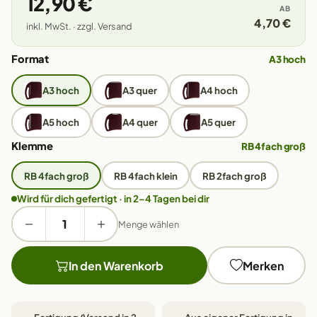
12,90 €
AB
4,70 €
inkl. MwSt. · zzgl. Versand
Format
A3 hoch
A3 hoch
A3 quer
A4 hoch
A5 hoch
A4 quer
A5 quer
Klemme
RB 4fach groß
RB 4fach groß
RB 4fach klein
RB 2fach groß
Wird für dich gefertigt · in 2–4 Tagen bei dir
Menge wählen
In den Warenkorb
Merken