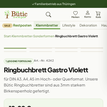
Familienbetrieb aus Thüringen
Konto
Merken
Korb
Restposten
Klemmbretter
Lifestyle
Dekoration
Hau
SALE
Start
›
Klemmbretter
›
Sonderformen
›
Ringbuchbrett Gastro Violett
Art.-Nr. 4242
EIGENE FERTIGUNG
Ringbuchbrett Gastro Violett
für DIN A3, A4, A5 im Hoch- oder Querformat. Unsere
Bütic Ringbuchbretter sind aus 3mm starkem
Birkensperrholz gefertigt.