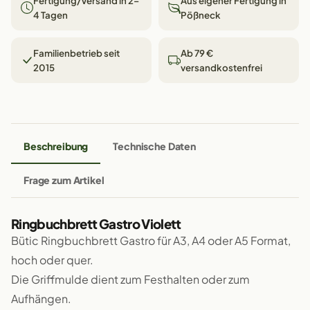
Fertigung/Versand in 2–
Aus eigener Fertigung in
4 Tagen
Pößneck
Familienbetrieb seit
Ab 79 €
2015
versandkostenfrei
Beschreibung
Technische Daten
Frage zum Artikel
Ringbuchbrett Gastro Violett
Bütic Ringbuchbrett Gastro für A3, A4 oder A5 Format,
hoch oder quer.
Die Griffmulde dient zum Festhalten oder zum
Aufhängen.