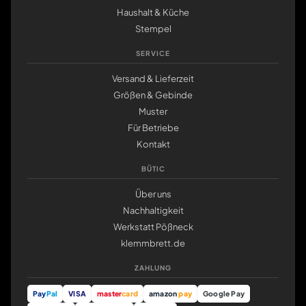
Haushalt & Küche
Stempel
SERVICE
Versand & Lieferzeit
Größen & Gebinde
Muster
Für Betriebe
Kontakt
BÜTIC
Über uns
Nachhaltigkeit
Werkstatt Pößneck
klemmbrett.de
ZAHLUNG
Pay
Pal
VISA
master
card
amazon
pay
Google Pay