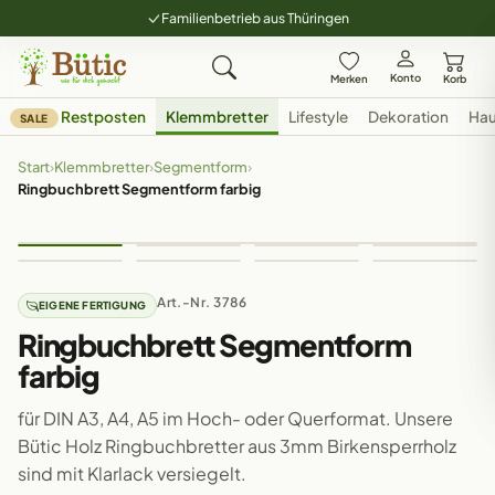
Familienbetrieb aus Thüringen
Konto
Merken
Korb
Restposten
Klemmbretter
Lifestyle
Dekoration
Hau
SALE
Start
›
Klemmbretter
›
Segmentform
›
Ringbuchbrett Segmentform farbig
Art.-Nr. 3786
EIGENE FERTIGUNG
Ringbuchbrett Segmentform
farbig
für DIN A3, A4, A5 im Hoch- oder Querformat. Unsere
Bütic Holz Ringbuchbretter aus 3mm Birkensperrholz
sind mit Klarlack versiegelt.