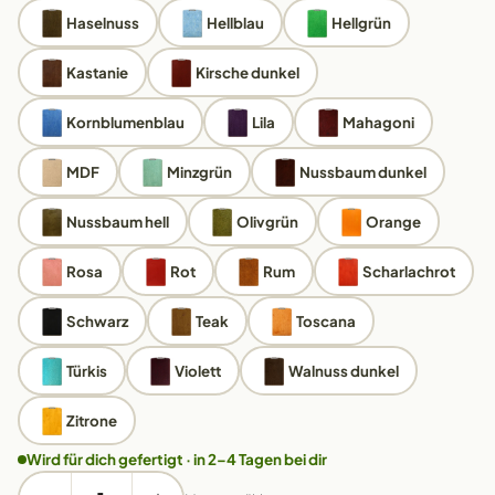
Haselnuss
Hellblau
Hellgrün
Kastanie
Kirsche dunkel
Kornblumenblau
Lila
Mahagoni
MDF
Minzgrün
Nussbaum dunkel
Nussbaum hell
Olivgrün
Orange
Rosa
Rot
Rum
Scharlachrot
Schwarz
Teak
Toscana
Türkis
Violett
Walnuss dunkel
Zitrone
Wird für dich gefertigt · in 2–4 Tagen bei dir