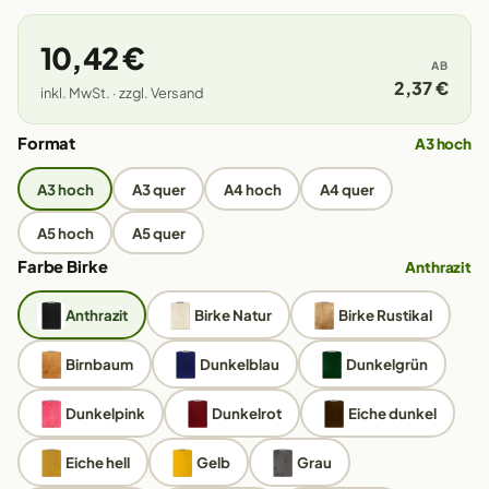
10,42 €
AB
2,37 €
inkl. MwSt. · zzgl. Versand
Format
A3 hoch
A3 hoch
A3 quer
A4 hoch
A4 quer
A5 hoch
A5 quer
Farbe Birke
Anthrazit
Anthrazit
Birke Natur
Birke Rustikal
Birnbaum
Dunkelblau
Dunkelgrün
Dunkelpink
Dunkelrot
Eiche dunkel
Eiche hell
Gelb
Grau