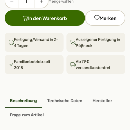
Menge wählen
In den Warenkorb
Merken
Fertigung/Versand in 2–
Aus eigener Fertigung in
4 Tagen
Pößneck
Familienbetrieb seit
Ab 79 €
2015
versandkostenfrei
Beschreibung
Technische Daten
Hersteller
Frage zum Artikel