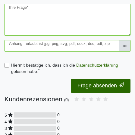
Ihre Frage*
Anhang - erlaubt ist jpg, png, svg, pdf, docx, doc, odt, zip
Hiermit bestätige ich, dass ich die
Daten­schutz­erklärung
*
gelesen habe.
Frage absenden
Kundenrezensionen
(0)
0
5
0
4
0
3
0
2