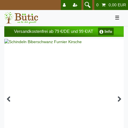
0
0,00 EUR
☰
Versandkostenfrei ab 79 €/DE und 99 €/AT
Info