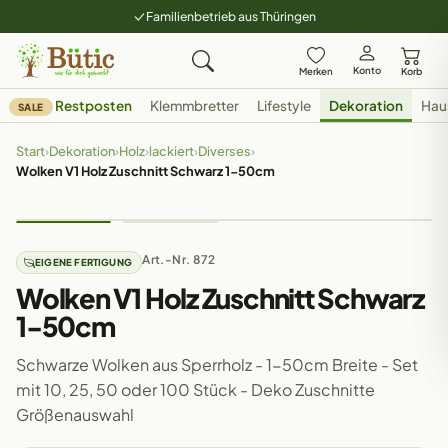
Familienbetrieb aus Thüringen
Konto
Merken
Korb
Restposten
Klemmbretter
Lifestyle
Dekoration
Hau
SALE
Start
›
Dekoration
›
Holz
›
lackiert
›
Diverses
›
Wolken V1 Holz Zuschnitt Schwarz 1-50cm
Art.-Nr. 872
EIGENE FERTIGUNG
Wolken V1 Holz Zuschnitt Schwarz
1-50cm
Schwarze Wolken aus Sperrholz - 1-50cm Breite - Set
mit 10, 25, 50 oder 100 Stück - Deko Zuschnitte
Größenauswahl