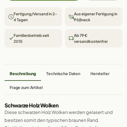
Fertigung/Versand in 2–
Aus eigener Fertigung in
4 Tagen
Pößneck
Familienbetrieb seit
Ab 79 €
2015
versandkostenfrei
Beschreibung
Technische Daten
Hersteller
Frage zum Artikel
Schwarze Holz Wolken
Diese schwarzen Holz Wolken werden gelasert und
besitzen somit den typischen braunen Rand.