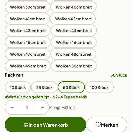
Wolken 39cm breit
Wolken 40cm breit
Wolken 41cm breit
Wolken 42cm breit
Wolken 43cm breit
Wolken 44cm breit
Wolken 45cm breit
Wolken 46cm breit
Wolken 47cm breit
Wolken 48cm breit
Wolken 49cm breit
Wolken 50cm breit
Pack mit
50 Stück
10 Stück
25 Stück
50 Stück
100 Stück
Wird für dich gefertigt · in 2–4 Tagen bei dir
Menge wählen
In den Warenkorb
Merken